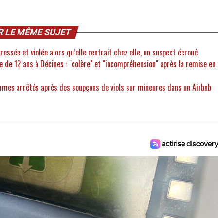
R LE MÊME SUJET
essée et violée alors qu’elle rentrait chez elle, un suspect écroué
le de 12 ans à Décines : "colère" et "incompréhension" après la remise en
mmes arrêtés après des soupçons de viols sur mineures dans un Airbnb