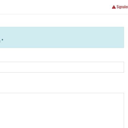
Signale
e
*