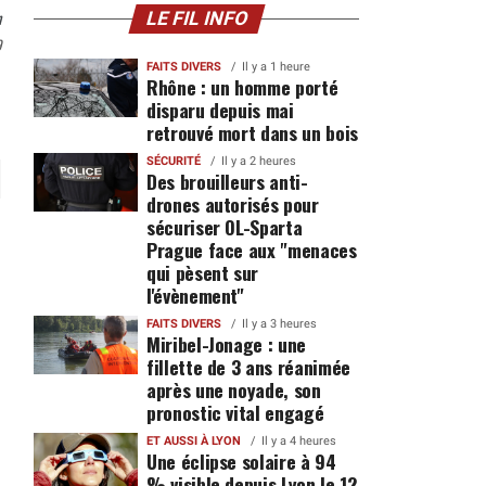
n
LE FIL INFO
9
FAITS DIVERS
Il y a 1 heure
Rhône : un homme porté
disparu depuis mai
retrouvé mort dans un bois
SÉCURITÉ
Il y a 2 heures
Des brouilleurs anti-
drones autorisés pour
sécuriser OL-Sparta
Prague face aux "menaces
qui pèsent sur
l'évènement"
FAITS DIVERS
Il y a 3 heures
Miribel-Jonage : une
fillette de 3 ans réanimée
après une noyade, son
pronostic vital engagé
ET AUSSI À LYON
Il y a 4 heures
Une éclipse solaire à 94
% visible depuis Lyon le 12