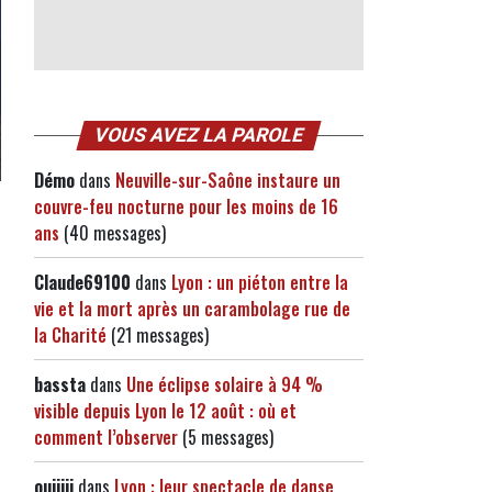
VOUS AVEZ LA PAROLE
Démo
dans
Neuville-sur-Saône instaure un
couvre-feu nocturne pour les moins de 16
ans
(40 messages)
Claude69100
dans
Lyon : un piéton entre la
vie et la mort après un carambolage rue de
la Charité
(21 messages)
bassta
dans
Une éclipse solaire à 94 %
visible depuis Lyon le 12 août : où et
comment l’observer
(5 messages)
ouiiiii
dans
Lyon : leur spectacle de danse