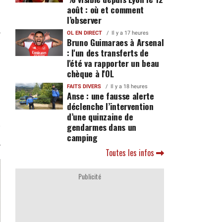
août : où et comment
l’observer
OL EN DIRECT
Il y a 17 heures
Bruno Guimaraes à Arsenal
: l'un des transferts de
l'été va rapporter un beau
chèque à l'OL
FAITS DIVERS
Il y a 18 heures
Anse : une fausse alerte
déclenche l’intervention
d’une quinzaine de
gendarmes dans un
camping
Toutes les infos
Publicité