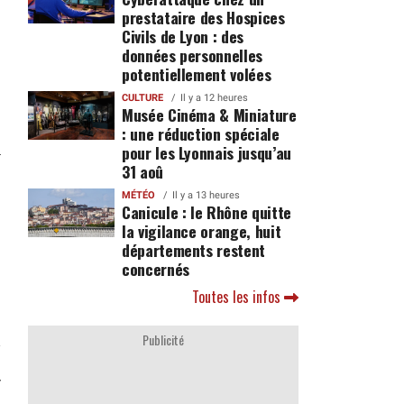
prestataire des Hospices
Civils de Lyon : des
données personnelles
potentiellement volées
CULTURE
Il y a 12 heures
Musée Cinéma & Miniature
: une réduction spéciale
pour les Lyonnais jusqu’au
31 aoû
MÉTÉO
Il y a 13 heures
Canicule : le Rhône quitte
la vigilance orange, huit
départements restent
concernés
Toutes les infos
Publicité