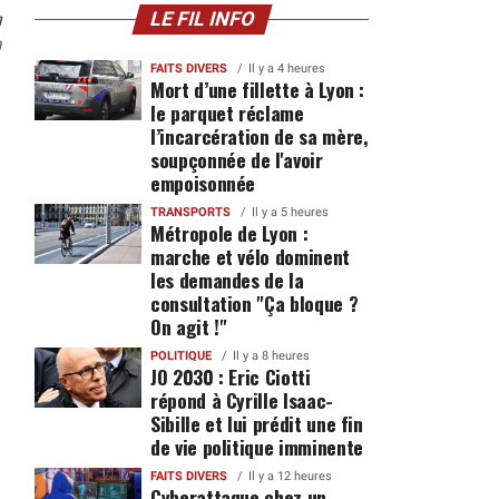
n
LE FIL INFO
0
FAITS DIVERS
Il y a 4 heures
Mort d’une fillette à Lyon :
le parquet réclame
l’incarcération de sa mère,
soupçonnée de l'avoir
empoisonnée
TRANSPORTS
Il y a 5 heures
Métropole de Lyon :
marche et vélo dominent
les demandes de la
consultation "Ça bloque ?
On agit !"
POLITIQUE
Il y a 8 heures
JO 2030 : Eric Ciotti
répond à Cyrille Isaac-
Sibille et lui prédit une fin
de vie politique imminente
FAITS DIVERS
Il y a 12 heures
Cyberattaque chez un