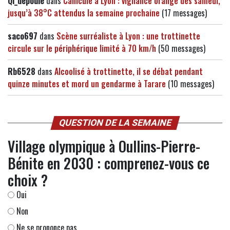
Qi_depoule
dans
Canicule à Lyon : vigilance orange dès samedi,
jusqu’à 38°C attendus la semaine prochaine
(17 messages)
saco697
dans
Scène surréaliste à Lyon : une trottinette
circule sur le périphérique limité à 70 km/h
(50 messages)
Rb6528
dans
Alcoolisé à trottinette, il se débat pendant
quinze minutes et mord un gendarme à Tarare
(10 messages)
QUESTION DE LA SEMAINE
Village olympique à Oullins-Pierre-
Bénite en 2030 : comprenez-vous ce
choix ?
Oui
Non
Ne se prononce pas