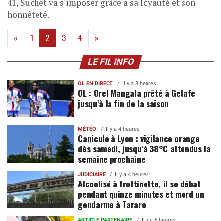
41, Suchet va s'imposer grâce à sa loyauté et son
honnêteté.
(current)
«
1
2
3
4
»
LE FIL INFO
OL EN DIRECT
Il y a 3 heures
OL : Orel Mangala prêté à Getafe
jusqu’à la fin de la saison
MÉTÉO
Il y a 4 heures
Canicule à Lyon : vigilance orange
dès samedi, jusqu’à 38°C attendus la
semaine prochaine
JUDICIAIRE
Il y a 4 heures
Alcoolisé à trottinette, il se débat
pendant quinze minutes et mord un
gendarme à Tarare
ARTICLE PARTENAIRE
Il y a 6 heures