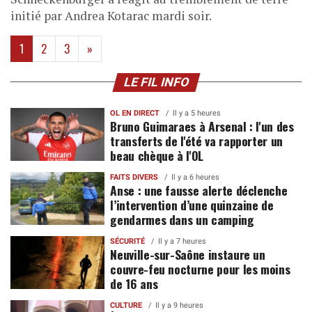
initié par Andrea Kotarac mardi soir.
(current)
1
2
3
»
LE FIL INFO
OL EN DIRECT
Il y a 5 heures
Bruno Guimaraes à Arsenal : l'un des
transferts de l'été va rapporter un
beau chèque à l'OL
FAITS DIVERS
Il y a 6 heures
Anse : une fausse alerte déclenche
l’intervention d’une quinzaine de
gendarmes dans un camping
SÉCURITÉ
Il y a 7 heures
Neuville-sur-Saône instaure un
couvre-feu nocturne pour les moins
de 16 ans
CULTURE
Il y a 9 heures