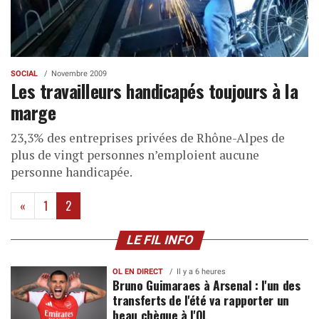
SOCIAL
Novembre 2009
Les travailleurs handicapés toujours à la
marge
23,3% des entreprises privées de Rhône-Alpes de
plus de vingt personnes n’emploient aucune
personne handicapée.
(current)
«
1
2
LE FIL INFO
OL EN DIRECT
Il y a 6 heures
Bruno Guimaraes à Arsenal : l'un des
transferts de l'été va rapporter un
beau chèque à l'OL