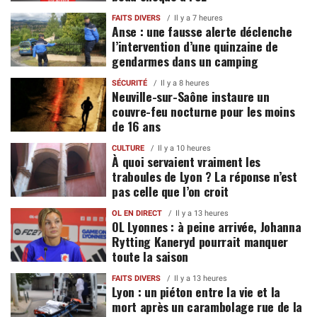
FAITS DIVERS
Il y a 7 heures
Anse : une fausse alerte déclenche
l’intervention d’une quinzaine de
gendarmes dans un camping
SÉCURITÉ
Il y a 8 heures
Neuville-sur-Saône instaure un
couvre-feu nocturne pour les moins
de 16 ans
CULTURE
Il y a 10 heures
À quoi servaient vraiment les
traboules de Lyon ? La réponse n’est
pas celle que l’on croit
OL EN DIRECT
Il y a 13 heures
OL Lyonnes : à peine arrivée, Johanna
Rytting Kaneryd pourrait manquer
toute la saison
FAITS DIVERS
Il y a 13 heures
Lyon : un piéton entre la vie et la
mort après un carambolage rue de la