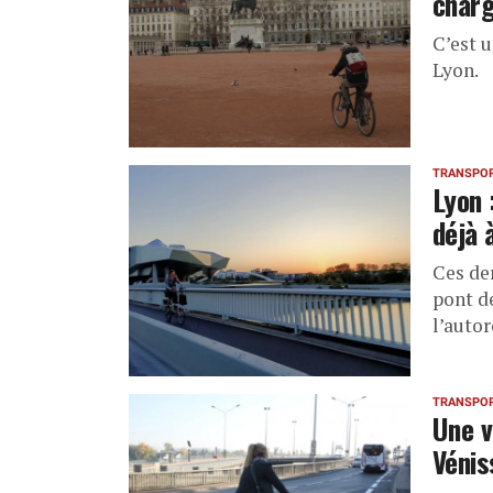
charg
C’est u
Lyon.
TRANSPO
Lyon 
déjà 
Ces der
pont d
l’autor
TRANSPO
Une v
Vénis