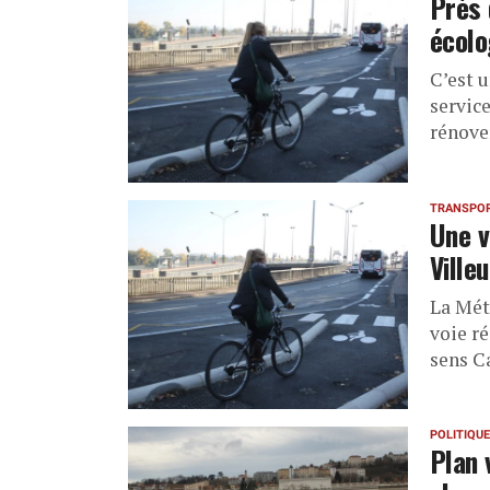
Près 
écolo
C’est u
service
rénove
TRANSPO
Une v
Ville
La Mét
voie ré
sens C
POLITIQUE
Plan 