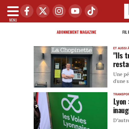
MENU
ABONNEMENT MAGAZINE
FIL 
ET AUSSI 
"Ils 
resta
Une pé
d'une 
TRANSPO
Lyon 
inaug
D’autre