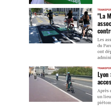
TRANSPO
"La M
assoc
contr
Les as
du Par
ont dé
admini
TRANSPO
Lyon 
acces
Après 
un lieu
piéton