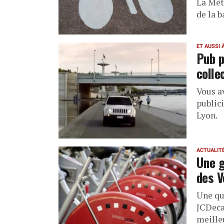
La Mét
de la 
ET AUSSI 
Pub p
colle
Vous a
public
Lyon.
ACTUALIT
Une g
des V
Une qui
JCDeca
meilleu