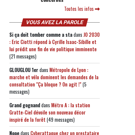
Toutes les infos
VOUS AVEZ LA PAROLE
Si ça doit tomber comme a sta
dans
JO 2030
: Eric Ciotti répond à Cyrille Isaac-Sibille et
lui prédit une fin de vie politique imminente
(21 messages)
GLOUGLOU 1er
dans
Métropole de Lyon :
marche et vélo dominent les demandes de la
consultation "Ça bloque ? On agit !"
(5
messages)
Grand gognand
dans
Métro A : la station
Gratte-Ciel dévoile son nouveau décor
inspiré de la forêt
(49 messages)
Nope
dans
Cyberattaque chez un prestataire