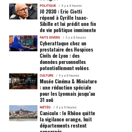
POLITIQUE
Il y a 4 heures
JO 2030 : Eric Ciotti
répond à Cyrille Isaac-
Sibille et lui prédit une fin
de vie politique imminente
FAITS DIVERS
Il y a 8 heures
Cyberattaque chez un
prestataire des Hospices
Civils de Lyon : des
données personnelles
potentiellement volées
CULTURE
Il y a 8 heures
Musée Cinéma & Miniature
: une réduction spéciale
pour les Lyonnais jusqu’au
31 aoû
MÉTÉO
Il y a 9 heures
Canicule : le Rhône quitte
la vigilance orange, huit
départements restent
concernés