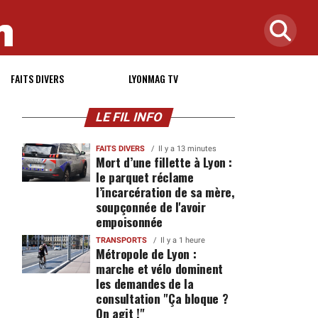
FAITS DIVERS
LYONMAG TV
LE FIL INFO
FAITS DIVERS
Il y a 13 minutes
Mort d’une fillette à Lyon :
le parquet réclame
l’incarcération de sa mère,
soupçonnée de l'avoir
empoisonnée
7
TRANSPORTS
Il y a 1 heure
Métropole de Lyon :
marche et vélo dominent
les demandes de la
consultation "Ça bloque ?
On agit !"