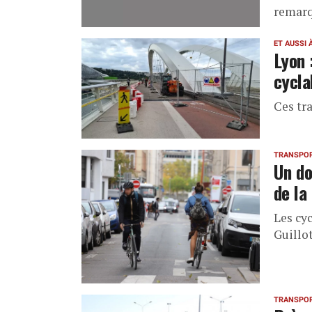
remarq
ET AUSSI 
Lyon 
cycla
Ces tr
TRANSPO
Un do
de la
Les cy
Guillot
TRANSPO