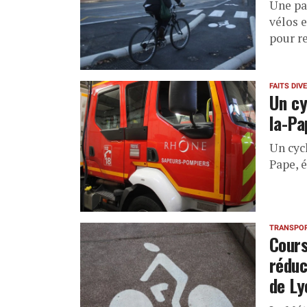
Une pa
vélos 
pour re
FAITS DIV
Un cy
la-Pa
Un cycl
Pape, 
TRANSPO
Cours
réduc
de Ly