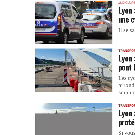
JUDICIAIR
Lyon 
une c
Il se s
TRANSPO
Lyon 
pont
Les cyc
arrond
semain
TRANSPO
Lyon 
proté
Si vous