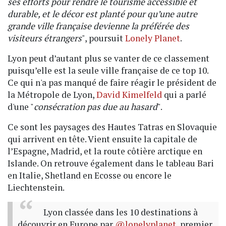
ses efforts pour rendre le tourisme accessible et
durable, et le décor est planté pour qu’une autre
grande ville française devienne la préférée des
visiteurs étrangers
", poursuit
Lonely Planet
.
Lyon peut d’autant plus se vanter de ce classement
puisqu’elle est la seule ville française de ce top 10.
Ce qui n'a pas manqué de faire réagir le président de
la Métropole de Lyon,
David Kimelfeld
qui a parlé
d'une "
consécration pas due au hasard
".
Ce sont les paysages des Hautes Tatras en Slovaquie
qui arrivent en tête. Vient ensuite la capitale de
l’Espagne, Madrid, et la route côtière arctique en
Islande. On retrouve également dans le tableau Bari
en Italie, Shetland en Ecosse ou encore le
Liechtenstein.
Lyon classée dans les 10 destinations à
découvrir en Europe par
@lonelyplanet
, premier