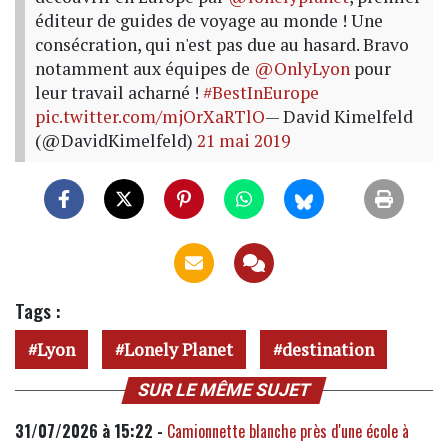
éditeur de guides de voyage au monde ! Une
consécration, qui n'est pas due au hasard. Bravo
notamment aux équipes de
@OnlyLyon
pour
leur travail acharné !
#BestInEurope
pic.twitter.com/mjOrXaRTlO
— David Kimelfeld
(@DavidKimelfeld)
21 mai 2019
Tags :
Lyon
Lonely Planet
destination
SUR LE MÊME SUJET
31/07/2026 à 15:22 -
Camionnette blanche près d'une école à