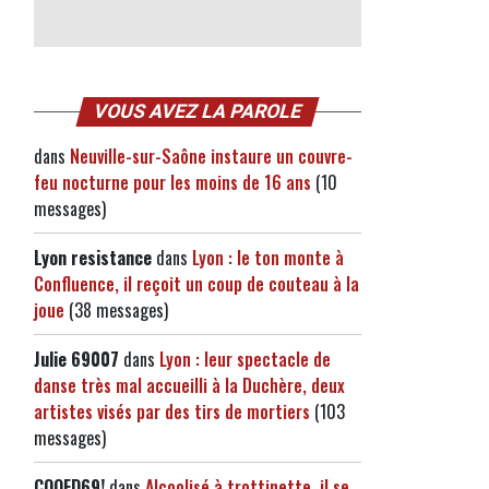
VOUS AVEZ LA PAROLE
dans
Neuville-sur-Saône instaure un couvre-
feu nocturne pour les moins de 16 ans
(10
messages)
Lyon resistance
dans
Lyon : le ton monte à
Confluence, il reçoit un coup de couteau à la
joue
(38 messages)
Julie 69007
dans
Lyon : leur spectacle de
danse très mal accueilli à la Duchère, deux
artistes visés par des tirs de mortiers
(103
messages)
CQQFD69!
dans
Alcoolisé à trottinette, il se