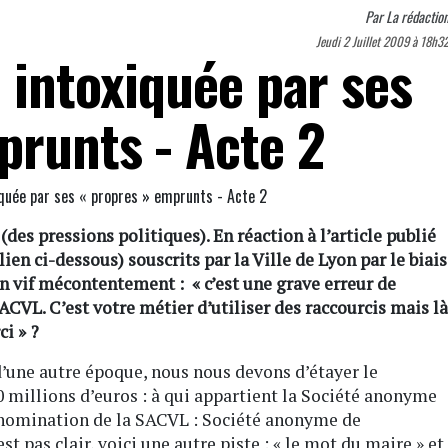
Par
La rédactio
Jeudi 2 Juillet 2009 à 18h3
n intoxiquée par ses
prunts - Acte 2
(des pressions politiques). En réaction à l’article publié
ien ci-dessous) souscrits par la Ville de Lyon par le biais
son vif mécontentement : « c’est une grave erreur de
SACVL. C’est votre métier d’utiliser des raccourcis mais là
ci » ?
d’une autre époque, nous nous devons d’étayer le
 millions d’euros : à qui appartient la Société anonyme
énomination de la SACVL : Société anonyme de
est pas clair, voici une autre piste : « le mot du maire » et