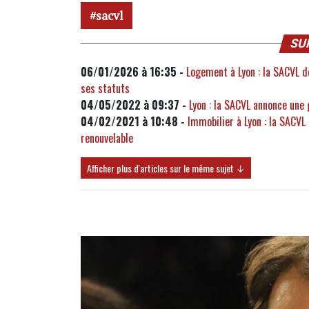
sacvl
SU
06/01/2026 à 16:35 -
Logement à Lyon : la SACVL d
ses statuts
04/05/2022 à 09:37 -
Lyon : la SACVL annonce une 
04/02/2021 à 10:48 -
Immobilier à Lyon : la SACVL 
renouvelable
Afficher plus d'articles sur le même sujet ↓