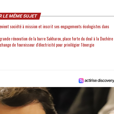
R LE MÊME SUJET
evient société à mission et inscrit ses engagements écologistes dans
grande rénovation de la barre Sakharov, place forte du deal à la Duchère
change de fournisseur d'électricité pour privilégier l'énergie