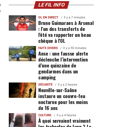
n
LE FIL INFO
2
OL EN DIRECT
Il y a 7 minutes
Bruno Guimaraes à Arsenal
: l'un des transferts de
l'été va rapporter un beau
chèque à l'OL
FAITS DIVERS
Il y a 55 minutes
Anse : une fausse alerte
déclenche l’intervention
d’une quinzaine de
gendarmes dans un
camping
SÉCURITÉ
Il y a 2 heures
Neuville-sur-Saône
instaure un couvre-feu
nocturne pour les moins
de 16 ans
CULTURE
Il y a 4 heures
À quoi servaient vraiment
les traboules de Lyon ? La