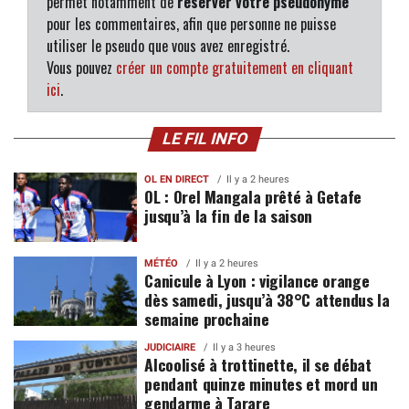
permet notamment de
réserver votre pseudonyme
pour les commentaires, afin que personne ne puisse
utiliser le pseudo que vous avez enregistré.
Vous pouvez
créer un compte gratuitement en cliquant
ici
.
LE FIL INFO
OL EN DIRECT
Il y a 2 heures
OL : Orel Mangala prêté à Getafe
jusqu’à la fin de la saison
MÉTÉO
Il y a 2 heures
Canicule à Lyon : vigilance orange
dès samedi, jusqu’à 38°C attendus la
semaine prochaine
JUDICIAIRE
Il y a 3 heures
Alcoolisé à trottinette, il se débat
pendant quinze minutes et mord un
gendarme à Tarare