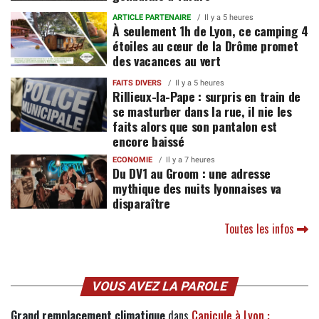
ARTICLE PARTENAIRE
Il y a 5 heures
À seulement 1h de Lyon, ce camping 4
étoiles au cœur de la Drôme promet
des vacances au vert
FAITS DIVERS
Il y a 5 heures
Rillieux-la-Pape : surpris en train de
se masturber dans la rue, il nie les
faits alors que son pantalon est
encore baissé
ECONOMIE
Il y a 7 heures
Du DV1 au Groom : une adresse
mythique des nuits lyonnaises va
disparaître
Toutes les infos
VOUS AVEZ LA PAROLE
Grand remplacement climatique
dans
Canicule à Lyon :