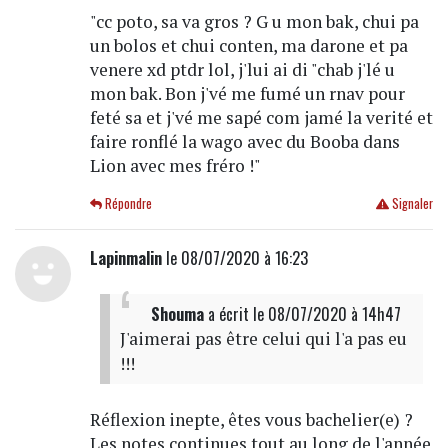
"cc poto, sa va gros ? G u mon bak, chui pa
un bolos et chui conten, ma darone et pa
venere xd ptdr lol, j'lui ai di "chab j'lé u
mon bak. Bon j'vé me fumé un rnav pour
feté sa et j'vé me sapé com jamé la verité et
faire ronflé la wago avec du Booba dans
Lion avec mes fréro !"
Répondre
Signaler
Lapinmalin
le 08/07/2020 à 16:23
Shouma
a écrit
le 08/07/2020 à 14h47
J'aimerai pas être celui qui l'a pas eu
!!!
Réflexion inepte, êtes vous bachelier(e) ?
Les notes continues tout au long de l'année