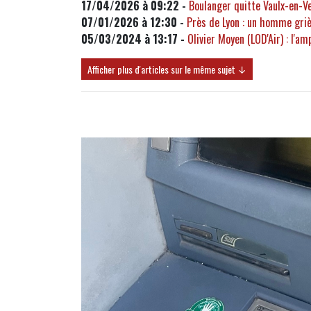
17/04/2026 à 09:22 -
Boulanger quitte Vaulx-en-Vel
07/01/2026 à 12:30 -
Près de Lyon : un homme griè
05/03/2024 à 13:17 -
Olivier Moyen (LOD'Air) : l'a
Afficher plus d'articles sur le même sujet ↓