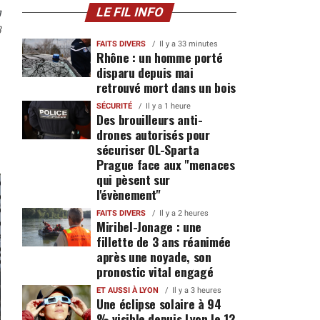
n
LE FIL INFO
8
FAITS DIVERS
Il y a 33 minutes
Rhône : un homme porté
disparu depuis mai
retrouvé mort dans un bois
SÉCURITÉ
Il y a 1 heure
Des brouilleurs anti-
drones autorisés pour
sécuriser OL-Sparta
Prague face aux "menaces
qui pèsent sur
l'évènement"
FAITS DIVERS
Il y a 2 heures
Miribel-Jonage : une
fillette de 3 ans réanimée
après une noyade, son
pronostic vital engagé
ET AUSSI À LYON
Il y a 3 heures
Une éclipse solaire à 94
% visible depuis Lyon le 12