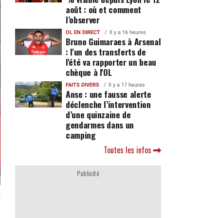
août : où et comment
l’observer
OL EN DIRECT
Il y a 16 heures
Bruno Guimaraes à Arsenal
: l'un des transferts de
l'été va rapporter un beau
chèque à l'OL
FAITS DIVERS
Il y a 17 heures
Anse : une fausse alerte
déclenche l’intervention
d’une quinzaine de
gendarmes dans un
camping
Toutes les infos
Publicité