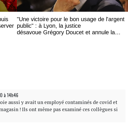
puis
"Une victoire pour le bon usage de l'argent
server
public" : à Lyon, la justice
désavoue Grégory Doucet et annule la
subvention à cette association
20 à 14h46
soie aussi y avait un employé contaminés de covid et
 magasin ! Ils ont même pas examiné ces collègues si