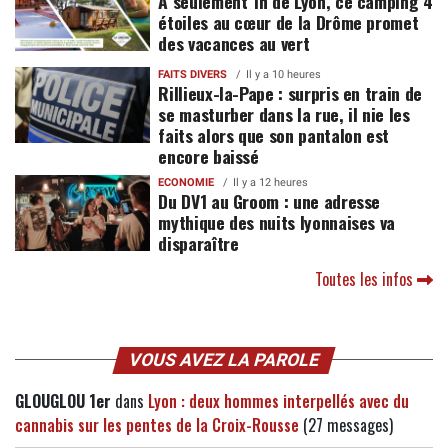
À seulement 1h de Lyon, ce camping 4
étoiles au cœur de la Drôme promet
des vacances au vert
FAITS DIVERS
Il y a 10 heures
Rillieux-la-Pape : surpris en train de
se masturber dans la rue, il nie les
faits alors que son pantalon est
encore baissé
ECONOMIE
Il y a 12 heures
Du DV1 au Groom : une adresse
mythique des nuits lyonnaises va
disparaître
Toutes les infos
VOUS AVEZ LA PAROLE
GLOUGLOU 1er
dans
Lyon : deux hommes interpellés avec du
cannabis sur les pentes de la Croix-Rousse
(27 messages)