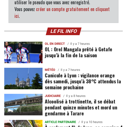
utiliser le pseudo que vous avez enregistré.
Vous pouvez
créer un compte gratuitement en cliquant
ici
.
LE FIL INFO
OL EN DIRECT
Il y a 7 heures
OL : Orel Mangala prêté à Getafe
jusqu’à la fin de la saison
MÉTÉO
Il y a 7 heures
Canicule à Lyon : vigilance orange
dès samedi, jusqu’à 38°C attendus la
semaine prochaine
JUDICIAIRE
Il y a 8 heures
Alcoolisé à trottinette, il se débat
pendant quinze minutes et mord un
gendarme à Tarare
ARTICLE PARTENAIRE
Il y a 10 heures