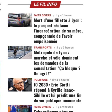
n
LE FIL INFO
8
FAITS DIVERS
Il y a 1 heure
Mort d’une fillette à Lyon :
le parquet réclame
l’incarcération de sa mère,
soupçonnée de l'avoir
empoisonnée
TRANSPORTS
Il y a 3 heures
Métropole de Lyon :
marche et vélo dominent
les demandes de la
consultation "Ça bloque ?
On agit !"
POLITIQUE
Il y a 6 heures
JO 2030 : Eric Ciotti
répond à Cyrille Isaac-
Sibille et lui prédit une fin
de vie politique imminente
FAITS DIVERS
Il y a 9 heures
Cyberattaque chez un