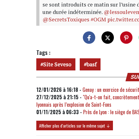
se sont introduits ce matin sur l’usine
une durée indéterminée.
@lessouleve
@SecretsToxiques
#OGM
pic.twitter
Tags :
Site Seveso
basf
SU
12/01/2026 à 16:18 -
Genay : un exercice de sécurit
27/12/2025 à 21:15 -
"Qu'a-t-on fait, concrètement,
lyonnais après l’explosion de Saint-Fons
01/11/2025 à 06:33 -
Près de Lyon : le siège de BAS
Afficher plus d'articles sur le même sujet ↓