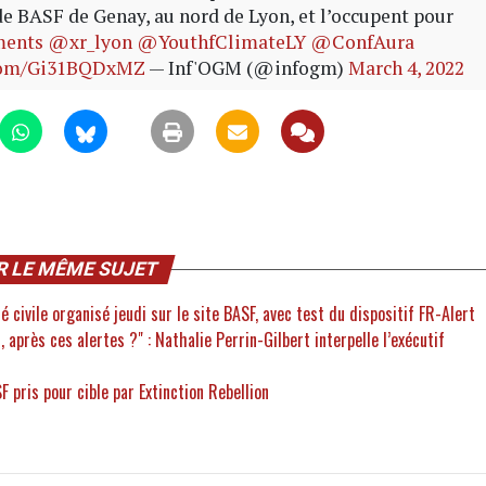
 de BASF de Genay, au nord de Lyon, et l’occupent pour
ments
@xr_lyon
@YouthfClimateLY
@ConfAura
.com/Gi31BQDxMZ
— Inf'OGM (@infogm)
March 4, 2022
R LE MÊME SUJET
é civile organisé jeudi sur le site BASF, avec test du dispositif FR-Alert
 après ces alertes ?" : Nathalie Perrin-Gilbert interpelle l’exécutif
F pris pour cible par Extinction Rebellion