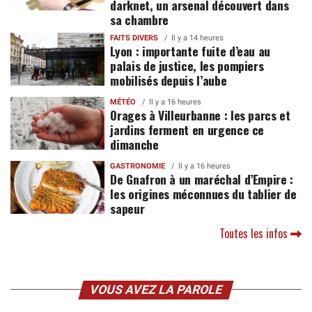
darknet, un arsenal découvert dans
sa chambre
FAITS DIVERS
Il y a 14 heures
Lyon : importante fuite d’eau au
palais de justice, les pompiers
mobilisés depuis l’aube
MÉTÉO
Il y a 16 heures
Orages à Villeurbanne : les parcs et
jardins ferment en urgence ce
dimanche
GASTRONOMIE
Il y a 16 heures
De Gnafron à un maréchal d’Empire :
les origines méconnues du tablier de
sapeur
Toutes les infos
VOUS AVEZ LA PAROLE