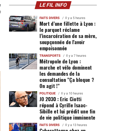
n
LE FIL INFO
9
FAITS DIVERS
Il y a 5 heures
Mort d’une fillette à Lyon :
le parquet réclame
l’incarcération de sa mère,
soupçonnée de l'avoir
empoisonnée
TRANSPORTS
Il y a 7 heures
Métropole de Lyon :
marche et vélo dominent
les demandes de la
consultation "Ça bloque ?
On agit !"
POLITIQUE
Il y a 10 heures
JO 2030 : Eric Ciotti
répond à Cyrille Isaac-
Sibille et lui prédit une fin
de vie politique imminente
FAITS DIVERS
Il y a 13 heures
Cyberattaque chez un