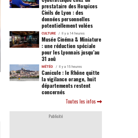
prestataire des Hospices
Civils de Lyon : des
données personnelles
potentiellement volées
CULTURE
Il y a 14 heures
Musée Cinéma & Miniature
: une réduction spéciale
pour les Lyonnais jusqu’au
31 aoû
MÉTÉO
Il y a 15 heures
Canicule : le Rhône quitte
la vigilance orange, huit
départements restent
concernés
Toutes les infos
Publicité