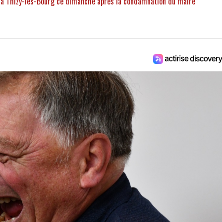
le à Thizy-les-Bourg ce dimanche après la condamnation du maire