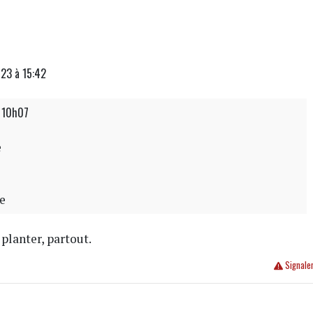
23 à 15:42
à 10h07
e
le
t planter, partout.
Signale