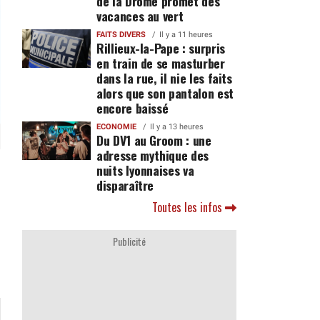
de la Drôme promet des
vacances au vert
FAITS DIVERS
Il y a 11 heures
Rillieux-la-Pape : surpris
en train de se masturber
dans la rue, il nie les faits
alors que son pantalon est
encore baissé
ECONOMIE
Il y a 13 heures
Du DV1 au Groom : une
adresse mythique des
nuits lyonnaises va
disparaître
Toutes les infos
Publicité