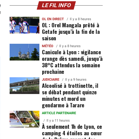
n
LE FIL INFO
4
OL EN DIRECT
Il y a 8 heures
OL : Orel Mangala prêté à
Getafe jusqu’à la fin de la
saison
MÉTÉO
Il y a 8 heures
Canicule à Lyon : vigilance
orange dès samedi, jusqu’à
38°C attendus la semaine
prochaine
JUDICIAIRE
Il y a 9 heures
Alcoolisé à trottinette, il
se débat pendant quinze
minutes et mord un
gendarme à Tarare
ARTICLE PARTENAIRE
Il y a 11 heures
À seulement 1h de Lyon, ce
camping 4 étoiles au cœur