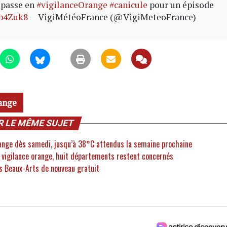
 passe en
#vigilanceOrange
#canicule
pour un épisode
Nb4Zuk8
— VigiMétéoFrance (@VigiMeteoFrance)
ange
R LE MÊME SUJET
orange dès samedi, jusqu’à 38°C attendus la semaine prochaine
la vigilance orange, huit départements restent concernés
es Beaux-Arts de nouveau gratuit