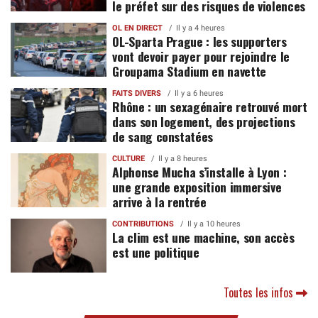
le préfet sur des risques de violences
OL EN DIRECT
Il y a 4 heures
OL-Sparta Prague : les supporters
vont devoir payer pour rejoindre le
Groupama Stadium en navette
FAITS DIVERS
Il y a 6 heures
Rhône : un sexagénaire retrouvé mort
dans son logement, des projections
de sang constatées
CULTURE
Il y a 8 heures
Alphonse Mucha s’installe à Lyon :
une grande exposition immersive
arrive à la rentrée
CONTRIBUTIONS
Il y a 10 heures
La clim est une machine, son accès
est une politique
Toutes les infos