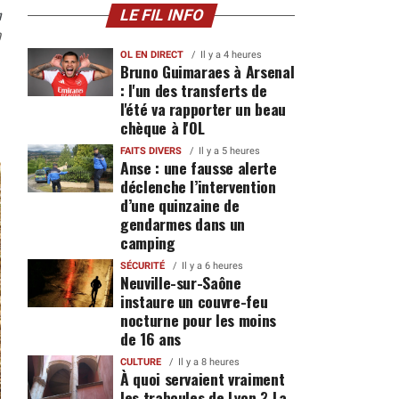
n
LE FIL INFO
0
OL EN DIRECT
Il y a 4 heures
Bruno Guimaraes à Arsenal
: l'un des transferts de
l'été va rapporter un beau
chèque à l'OL
FAITS DIVERS
Il y a 5 heures
Anse : une fausse alerte
déclenche l’intervention
d’une quinzaine de
gendarmes dans un
camping
SÉCURITÉ
Il y a 6 heures
Neuville-sur-Saône
instaure un couvre-feu
nocturne pour les moins
de 16 ans
CULTURE
Il y a 8 heures
À quoi servaient vraiment
les traboules de Lyon ? La