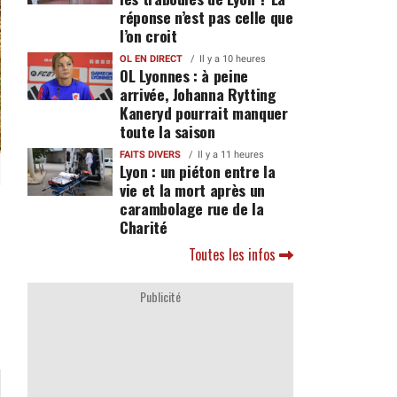
réponse n’est pas celle que
l’on croit
OL EN DIRECT
Il y a 10 heures
OL Lyonnes : à peine
arrivée, Johanna Rytting
Kaneryd pourrait manquer
toute la saison
FAITS DIVERS
Il y a 11 heures
Lyon : un piéton entre la
vie et la mort après un
carambolage rue de la
Charité
Toutes les infos
Publicité