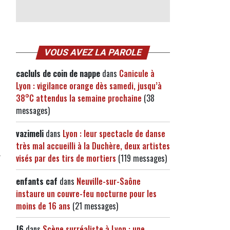
VOUS AVEZ LA PAROLE
cacluls de coin de nappe
dans
Canicule à
Lyon : vigilance orange dès samedi, jusqu’à
38°C attendus la semaine prochaine
(38
messages)
vazimeli
dans
Lyon : leur spectacle de danse
très mal accueilli à la Duchère, deux artistes
visés par des tirs de mortiers
(119 messages)
enfants caf
dans
Neuville-sur-Saône
instaure un couvre-feu nocturne pour les
moins de 16 ans
(21 messages)
J6
dans
Scène surréaliste à Lyon : une