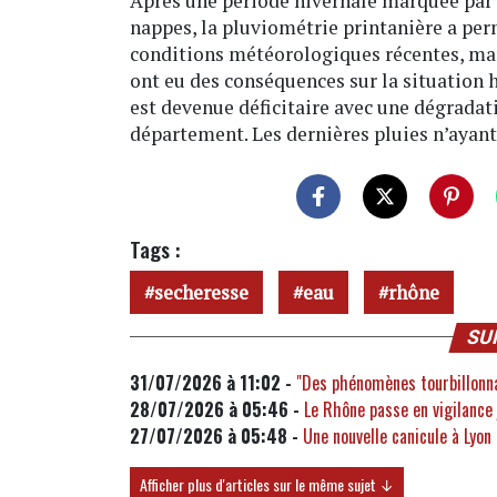
Après une période hivernale marquée par d
nappes, la pluviométrie printanière a perm
conditions météorologiques récentes, mar
ont eu des conséquences sur la situation 
est devenue déficitaire avec une dégradat
département. Les dernières pluies n’ayant
Tags :
secheresse
eau
rhône
SU
31/07/2026 à 11:02 -
"Des phénomènes tourbillonna
28/07/2026 à 05:46 -
Le Rhône passe en vigilance
27/07/2026 à 05:48 -
Une nouvelle canicule à Lyon
Afficher plus d'articles sur le même sujet ↓