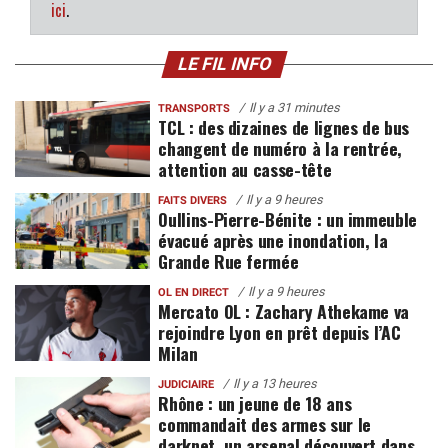
ici
.
LE FIL INFO
Il y a 31 minutes
TRANSPORTS
TCL : des dizaines de lignes de bus
changent de numéro à la rentrée,
attention au casse-tête
Il y a 9 heures
FAITS DIVERS
Oullins-Pierre-Bénite : un immeuble
évacué après une inondation, la
Grande Rue fermée
Il y a 9 heures
OL EN DIRECT
Mercato OL : Zachary Athekame va
rejoindre Lyon en prêt depuis l’AC
Milan
Il y a 13 heures
JUDICIAIRE
Rhône : un jeune de 18 ans
commandait des armes sur le
darknet, un arsenal découvert dans