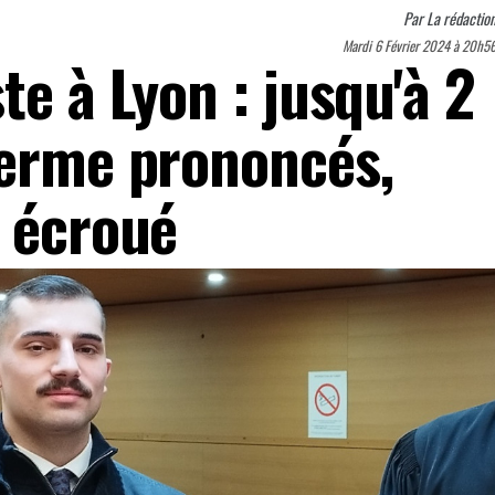
Par
La rédactio
Mardi 6 Février 2024 à 20h5
te à Lyon : jusqu'à 2
ferme prononcés,
v écroué