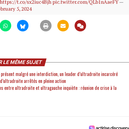
https://t.co/sx2iuc4Bjh
pic.twitter.com/QLb1nAaeFY
—
bruary 5, 2024
R LE MÊME SUJET
 présent malgré une interdiction, un leader d’ultradroite incarcéré
 d’ultradroite arrêtés en pleine action
s entre ultradroite et ultragauche inquiète : réunion de crise à la