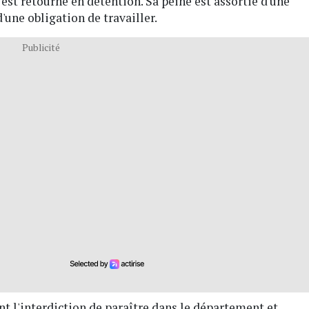
 est retourné en détention. Sa peine est assortie d'une
'une obligation de travailler.
Publicité
t l'interdiction de paraître dans le département et