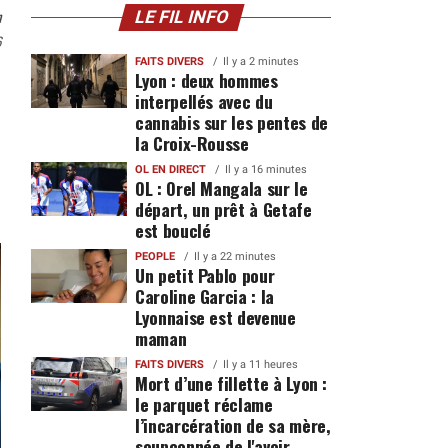
n
LE FIL INFO
6
FAITS DIVERS
Il y a 2 minutes
Lyon : deux hommes
interpellés avec du
cannabis sur les pentes de
la Croix-Rousse
OL EN DIRECT
Il y a 16 minutes
OL : Orel Mangala sur le
départ, un prêt à Getafe
est bouclé
PEOPLE
Il y a 22 minutes
Un petit Pablo pour
Caroline Garcia : la
Lyonnaise est devenue
maman
FAITS DIVERS
Il y a 11 heures
Mort d’une fillette à Lyon :
le parquet réclame
l’incarcération de sa mère,
soupçonnée de l'avoir