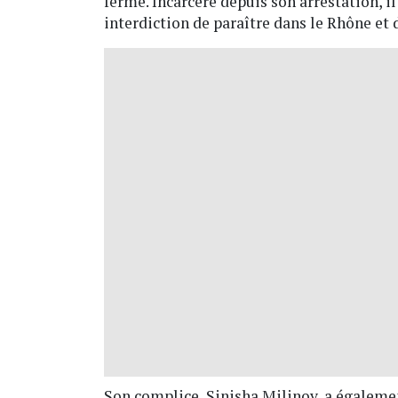
ferme. Incarcéré depuis son arrestation, il
interdiction de paraître dans le Rhône et d
Son complice, Sinisha Milinov, a égalemen