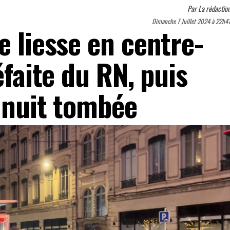
Par
La rédactio
Dimanche 7 Juillet 2024 à 22h4
e liesse en centre-
éfaite du RN, puis
a nuit tombée