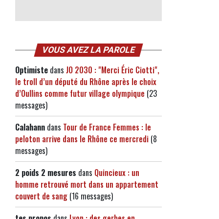
VOUS AVEZ LA PAROLE
Optimiste
dans
JO 2030 : "Merci Éric Ciotti",
le troll d’un député du Rhône après le choix
d’Oullins comme futur village olympique
(23
messages)
Calahann
dans
Tour de France Femmes : le
peloton arrive dans le Rhône ce mercredi
(8
messages)
2 poids 2 mesures
dans
Quincieux : un
homme retrouvé mort dans un appartement
couvert de sang
(16 messages)
tes propos
dans
Lyon : des gerbes en