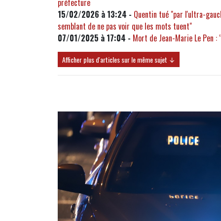
préfecture
15/02/2026 à 13:24 -
Quentin tué "par l'ultra-gau
semblant de ne pas voir que les mots tuent"
07/01/2025 à 17:04 -
Mort de Jean-Marie Le Pen : 
Afficher plus d'articles sur le même sujet ↓