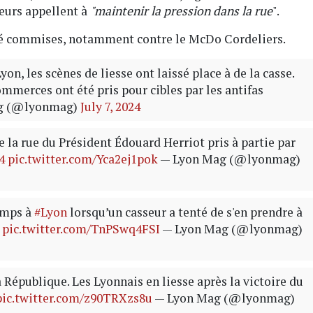
eurs appellent à
"maintenir la pression dans la rue
".
été commises, notamment contre le McDo Cordeliers.
on, les scènes de liesse ont laissé place à de la casse.
mmerces ont été pris pour cibles par les antifas
g (@lyonmag)
July 7, 2024
 la rue du Président Édouard Herriot pris à partie par
4
pic.twitter.com/Yca2ej1pok
— Lyon Mag (@lyonmag)
emps à
#Lyon
lorsqu’un casseur a tenté de s'en prendre à
pic.twitter.com/TnPSwq4FSI
— Lyon Mag (@lyonmag)
a République. Les Lyonnais en liesse après la victoire du
pic.twitter.com/z90TRXzs8u
— Lyon Mag (@lyonmag)