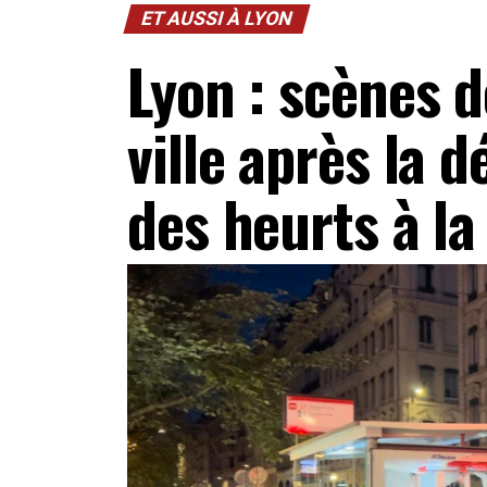
ET AUSSI À LYON
Lyon : scènes d
ville après la d
des heurts à l