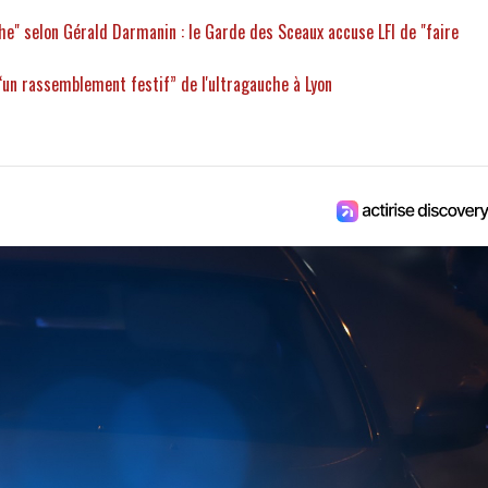
che" selon Gérald Darmanin : le Garde des Sceaux accuse LFI de "faire
“un rassemblement festif” de l'ultragauche à Lyon