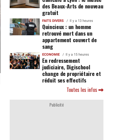
des Beaux-Arts de nouveau
gratuit
FAITS DIVERS
Il y a 13 heures
Quincieux : un homme
retrouvé mort dans un
appartement couvert de
sang
ECONOMIE
Il y a 15 heures
En redressement
judiciaire, Digischool
change de propriétaire et
réduit ses effectifs
Toutes les infos
Publicité