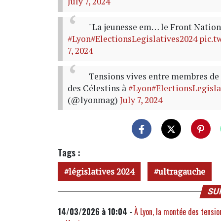
July 7, 2024
"La jeunesse em… le Front Nationa
#Lyon
#ElectionsLegislatives2024
pic.
7, 2024
Tensions vives entre membres de l
des Célestins à
#Lyon
#ElectionsLegisl
(@lyonmag)
July 7, 2024
Tags :
législatives 2024
ultragauche
SU
14/03/2026 à 10:04 -
À Lyon, la montée des tension