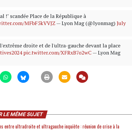
l !" scandée Place de la République à
twitter.com/MFbF5kVVJZ
— Lyon Mag (@lyonmag)
July
'extrême droite et de l'ultra-gauche devant la place
atives2024
pic.twitter.com/XFRxB7o2wC
— Lyon Mag
R LE MÊME SUJET
s entre ultradroite et ultragauche inquiète : réunion de crise à la