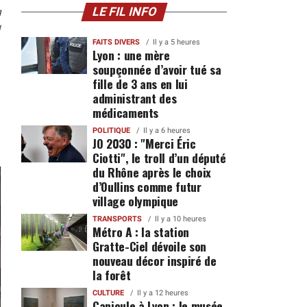
n
LE FIL INFO
1
FAITS DIVERS
Il y a 5 heures
Lyon : une mère
soupçonnée d’avoir tué sa
fille de 3 ans en lui
administrant des
médicaments
POLITIQUE
Il y a 6 heures
JO 2030 : "Merci Éric
Ciotti", le troll d’un député
du Rhône après le choix
d’Oullins comme futur
village olympique
TRANSPORTS
Il y a 10 heures
Métro A : la station
Gratte-Ciel dévoile son
nouveau décor inspiré de
la forêt
CULTURE
Il y a 12 heures
Canicule à Lyon : le musée