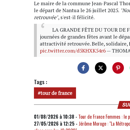
Le maire de la commune Jean-Pascal Thom
le départ de Nantua le 26 juillet 2025.
"Nou
retrouvée"
, s'est-il félicité.
LA GRANDE FÊTE DU TOUR DE FRAN
journées de grandes fêtes avant le dépa
attractivité retrouvée. Belle, solidaire
pic.twitter.com/d5KHXK54r6
— THOMAS
Tags :
tour de france
SU
01/08/2026 à 10:38 -
Tour de France Femmes : le p
27/05/2026 à 12:25 -
Jérôme Moroge : "La Métropol