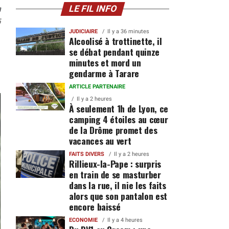
n
LE FIL INFO
5
JUDICIAIRE
Il y a 36 minutes
Alcoolisé à trottinette, il
se débat pendant quinze
minutes et mord un
gendarme à Tarare
ARTICLE PARTENAIRE
Il y a 2 heures
À seulement 1h de Lyon, ce
camping 4 étoiles au cœur
de la Drôme promet des
vacances au vert
FAITS DIVERS
Il y a 2 heures
Rillieux-la-Pape : surpris
en train de se masturber
dans la rue, il nie les faits
alors que son pantalon est
encore baissé
ECONOMIE
Il y a 4 heures