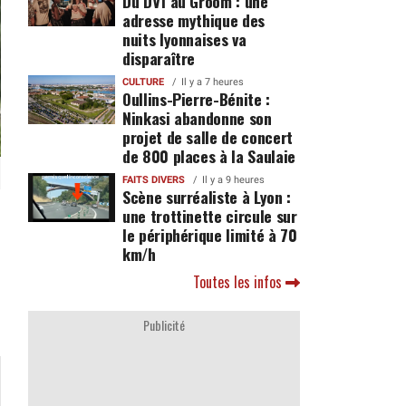
Du DV1 au Groom : une
adresse mythique des
nuits lyonnaises va
disparaître
CULTURE
Il y a 7 heures
Oullins-Pierre-Bénite :
Ninkasi abandonne son
projet de salle de concert
de 800 places à la Saulaie
FAITS DIVERS
Il y a 9 heures
Scène surréaliste à Lyon :
une trottinette circule sur
le périphérique limité à 70
km/h
Toutes les infos
Publicité