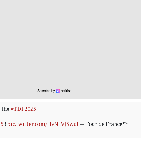
f the
#TDF2025
!
5
!
pic.twitter.com/HvNLVJSwuI
— Tour de France™