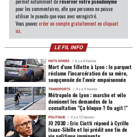
permet notamment de
réserver votre pseudonyme
pour les commentaires, afin que personne ne puisse
utiliser le pseudo que vous avez enregistré.
Vous pouvez
créer un compte gratuitement en cliquant
ici
.
LE FIL INFO
FAITS DIVERS
Il y a 8 heures
Mort d’une fillette à Lyon : le parquet
réclame l’incarcération de sa mère,
soupçonnée de l'avoir empoisonnée
TRANSPORTS
Il y a 9 heures
Métropole de Lyon : marche et vélo
dominent les demandes de la
consultation "Ça bloque ? On agit !"
POLITIQUE
Il y a 12 heures
JO 2030 : Eric Ciotti répond à Cyrille
Isaac-Sibille et lui prédit une fin de
vie politique imminente