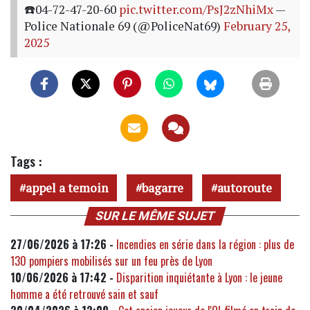
☎️04-72-47-20-60
pic.twitter.com/PsJ2zNhiMx
—
Police Nationale 69 (@PoliceNat69)
February 25,
2025
Tags :
appel a temoin
bagarre
autoroute
SUR LE MÊME SUJET
27/06/2026 à 17:26 -
Incendies en série dans la région : plus de
130 pompiers mobilisés sur un feu près de Lyon
10/06/2026 à 17:42 -
Disparition inquiétante à Lyon : le jeune
homme a été retrouvé sain et sauf