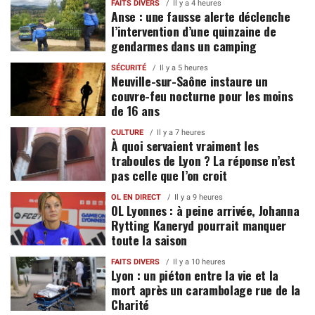
FAITS DIVERS
Il y a 4 heures
Anse : une fausse alerte déclenche
l’intervention d’une quinzaine de
gendarmes dans un camping
SÉCURITÉ
Il y a 5 heures
Neuville-sur-Saône instaure un
couvre-feu nocturne pour les moins
de 16 ans
CULTURE
Il y a 7 heures
À quoi servaient vraiment les
traboules de Lyon ? La réponse n’est
pas celle que l’on croit
OL EN DIRECT
Il y a 9 heures
OL Lyonnes : à peine arrivée, Johanna
Rytting Kaneryd pourrait manquer
toute la saison
FAITS DIVERS
Il y a 10 heures
Lyon : un piéton entre la vie et la
mort après un carambolage rue de la
Charité