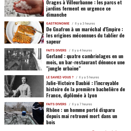
Orages à Villeurbanne : les parcs et
jardins ferment en urgence ce
dimanche
GASTRONOMIE
Il y a 3 heures
De Gnafron à un maréchal d’Empire :
les origines méconnues du tablier de
sapeur
FAITS DIVERS
Il y a 4 heures
Gerland : quatre cambriolages en un
mois, un bar-restaurant dénonce une
"jungle urbaine"
LE SAVIEZ-VOUS ?
Il y a 5 heures
Julie-Victoire Daubié : l’incroyable
histoire de la première bachelière de
France, diplômée à Lyon
FAITS DIVERS
Il y a 7 heures
Rhône : un homme porté disparu
depuis mai retrouvé mort dans un
bois