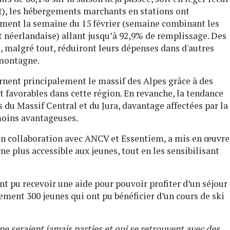
nt), les hébergements marchants en stations ont
lement la semaine du 15 février (semaine combinant les
t néerlandaise) allant jusqu’à 92,9% de remplissage. Des
i, malgré tout, réduiront leurs dépenses dans d'autres
 montagne.
ernent principalement le massif des Alpes grâce à des
favorables dans cette région. En revanche, la tendance
 du Massif Central et du Jura, davantage affectées par la
oins avantageuses.
en collaboration avec ANCV et Essentiem, a mis en œuvre
ne plus accessible aux jeunes, tout en les sensibilisant
nt pu recevoir une aide pour pouvoir profiter d’un séjour
lement 300 jeunes qui ont pu bénéficier d’un cours de ski
 ne seraient jamais parties et qui se retrouvent avec des