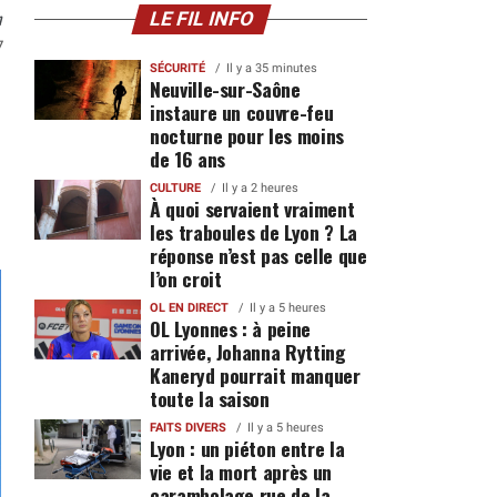
n
LE FIL INFO
7
SÉCURITÉ
Il y a 35 minutes
Neuville-sur-Saône
instaure un couvre-feu
nocturne pour les moins
de 16 ans
CULTURE
Il y a 2 heures
À quoi servaient vraiment
les traboules de Lyon ? La
réponse n’est pas celle que
l’on croit
OL EN DIRECT
Il y a 5 heures
OL Lyonnes : à peine
arrivée, Johanna Rytting
Kaneryd pourrait manquer
toute la saison
FAITS DIVERS
Il y a 5 heures
Lyon : un piéton entre la
vie et la mort après un
carambolage rue de la