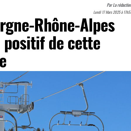
Par
La rédactio
Lundi 17 Mars 2025 à 17h5
ergne-Rhône-Alpes
 positif de cette
le