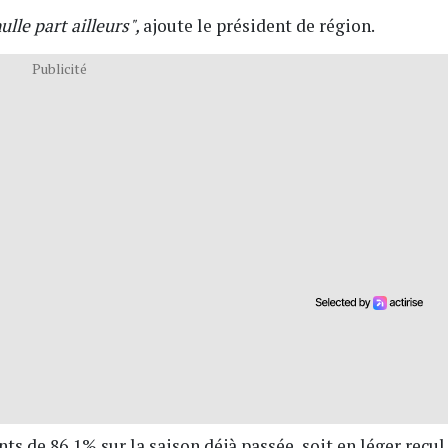
ulle part ailleurs",
ajoute le président de région.
Publicité
s de 86,1% sur la saison déjà passée, soit en léger recul