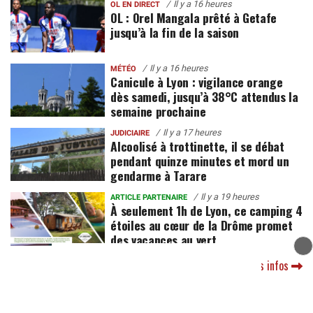
Il y a 16 heures
OL EN DIRECT
OL : Orel Mangala prêté à Getafe
jusqu’à la fin de la saison
Il y a 16 heures
MÉTÉO
Canicule à Lyon : vigilance orange
dès samedi, jusqu’à 38°C attendus la
semaine prochaine
Il y a 17 heures
JUDICIAIRE
Alcoolisé à trottinette, il se débat
pendant quinze minutes et mord un
gendarme à Tarare
Il y a 19 heures
ARTICLE PARTENAIRE
À seulement 1h de Lyon, ce camping 4
étoiles au cœur de la Drôme promet
des vacances au vert
Toutes les infos