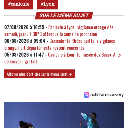
canicule
Lyon
SUR LE MÊME SUJET
07/08/2026 à 16:55 -
Canicule à Lyon : vigilance orange dès
samedi, jusqu’à 38°C attendus la semaine prochaine
06/08/2026 à 09:04 -
Canicule : le Rhône quitte la vigilance
orange, huit départements restent concernés
05/08/2026 à 11:47 -
Canicule à Lyon : le musée des Beaux-Arts
de nouveau gratuit
Afficher plus d'articles sur le même sujet ↓