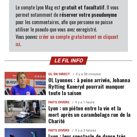
Le compte Lyon Mag est
gratuit et facultatif
. Il vous
permet notamment de
réserver votre pseudonyme
pour les commentaires, afin que personne ne puisse
utiliser le pseudo que vous avez enregistré.
Vous pouvez
créer un compte gratuitement en cliquant
ici
.
LE FIL INFO
OL EN DIRECT
Il y a 58 minutes
OL Lyonnes : à peine arrivée, Johanna
Rytting Kaneryd pourrait manquer
toute la saison
FAITS DIVERS
Il y a 1 heure
Lyon : un piéton entre la vie et la
mort après un carambolage rue de la
Charité
FAITS DIVERS
Il y a 3 heures
Lyon : leur spectacle de danse très