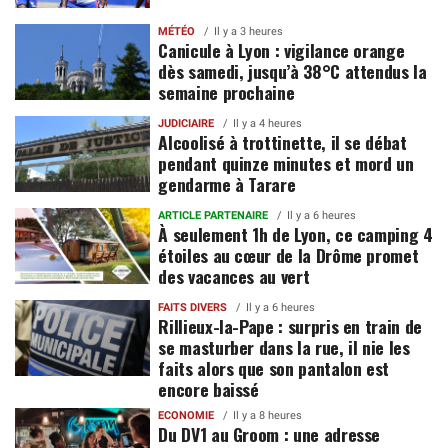
MÉTÉO
Il y a 3 heures
Canicule à Lyon : vigilance orange
dès samedi, jusqu’à 38°C attendus la
semaine prochaine
JUDICIAIRE
Il y a 4 heures
Alcoolisé à trottinette, il se débat
pendant quinze minutes et mord un
gendarme à Tarare
ARTICLE PARTENAIRE
Il y a 6 heures
À seulement 1h de Lyon, ce camping 4
étoiles au cœur de la Drôme promet
des vacances au vert
FAITS DIVERS
Il y a 6 heures
Rillieux-la-Pape : surpris en train de
se masturber dans la rue, il nie les
faits alors que son pantalon est
encore baissé
ECONOMIE
Il y a 8 heures
Du DV1 au Groom : une adresse