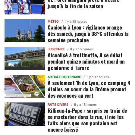
jusqu’à la fin de la saison
MÉTÉO
Il y a 15 heures
Canicule à Lyon : vigilance orange
dès samedi, jusqu’à 38°C attendus la
semaine prochaine
JUDICIAIRE
Il y a 15 heures
Alcoolisé à trottinette, il se débat
pendant quinze minutes et mord un
gendarme à Tarare
ARTICLE PARTENAIRE
Il y a 17 heures
À seulement 1h de Lyon, ce camping 4
étoiles au cœur de la Drôme promet
des vacances au vert
FAITS DIVERS
Il y a 18 heures
Rillieux-la-Pape : surpris en train de
se masturber dans la rue, il nie les
faits alors que son pantalon est
encore baissé