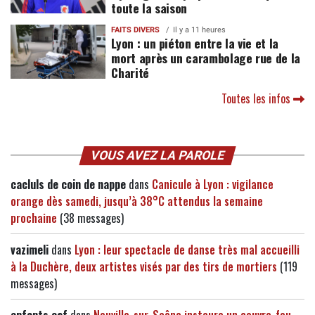
toute la saison
FAITS DIVERS
Il y a 11 heures
Lyon : un piéton entre la vie et la
mort après un carambolage rue de la
Charité
Toutes les infos
VOUS AVEZ LA PAROLE
cacluls de coin de nappe
dans
Canicule à Lyon : vigilance
orange dès samedi, jusqu’à 38°C attendus la semaine
prochaine
(38 messages)
vazimeli
dans
Lyon : leur spectacle de danse très mal accueilli
à la Duchère, deux artistes visés par des tirs de mortiers
(119
messages)
enfants caf
dans
Neuville-sur-Saône instaure un couvre-feu