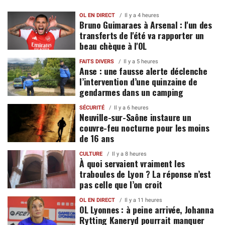
OL EN DIRECT
Il y a 4 heures
Bruno Guimaraes à Arsenal : l'un des
transferts de l'été va rapporter un
beau chèque à l'OL
FAITS DIVERS
Il y a 5 heures
Anse : une fausse alerte déclenche
l’intervention d’une quinzaine de
gendarmes dans un camping
SÉCURITÉ
Il y a 6 heures
Neuville-sur-Saône instaure un
couvre-feu nocturne pour les moins
de 16 ans
CULTURE
Il y a 8 heures
À quoi servaient vraiment les
traboules de Lyon ? La réponse n’est
pas celle que l’on croit
OL EN DIRECT
Il y a 11 heures
OL Lyonnes : à peine arrivée, Johanna
Rytting Kaneryd pourrait manquer