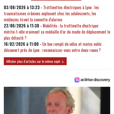
03/08/2026 à 13:23 -
Trottinettes électriques à Lyon : les
traumatismes crâniens explosent chez les adolescents, les
médecins tirent la sonnette d'alarme
22/06/2026 à 11:38 -
Mobilités : la trottinette électrique
mérite-t-elle vraiment sa médaille d’or du mode de déplacement le
plus détesté ?
16/02/2026 à 11:00 -
Un box rempli de vélos et motos volés
découvert près de Lyon : reconnaissez-vous votre deux-roues ?
Afficher plus d'articles sur le même sujet ↓