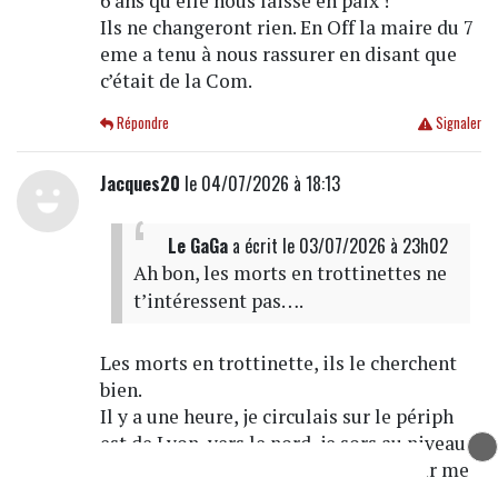
6 ans qu’elle nous laisse en paix !
Ils ne changeront rien. En Off la maire du 7
eme a tenu à nous rassurer en disant que
c’était de la Com.
Répondre
Signaler
Jacques20
le 04/07/2026 à 18:13
Le GaGa
a écrit
le 03/07/2026 à 23h02
Ah bon, les morts en trottinettes ne
t’intéressent pas….
Les morts en trottinette, ils le cherchent
bien.
Il y a une heure, je circulais sur le périph
est de Lyon, vers le nord, je sors au niveau
du Carrefour et je m'arrête au feu pour me
rendre sur Lyon 8.