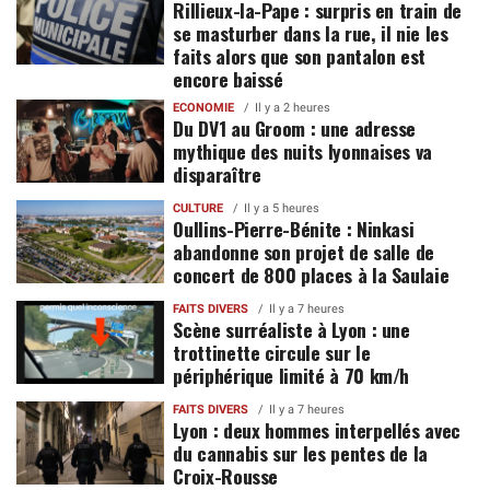
Rillieux-la-Pape : surpris en train de
se masturber dans la rue, il nie les
faits alors que son pantalon est
encore baissé
ECONOMIE
Il y a 2 heures
Du DV1 au Groom : une adresse
mythique des nuits lyonnaises va
disparaître
CULTURE
Il y a 5 heures
Oullins-Pierre-Bénite : Ninkasi
abandonne son projet de salle de
concert de 800 places à la Saulaie
FAITS DIVERS
Il y a 7 heures
Scène surréaliste à Lyon : une
trottinette circule sur le
périphérique limité à 70 km/h
FAITS DIVERS
Il y a 7 heures
Lyon : deux hommes interpellés avec
du cannabis sur les pentes de la
Croix-Rousse