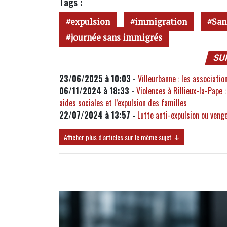
Tags :
expulsion
immigration
San
journée sans immigrés
SU
23/06/2025 à 10:03 -
Villeurbanne : les associati
06/11/2024 à 18:33 -
Violences à Rillieux-la-Pape
aides sociales et l’expulsion des familles
22/07/2024 à 13:57 -
Lutte anti-expulsion ou veng
Afficher plus d'articles sur le même sujet ↓