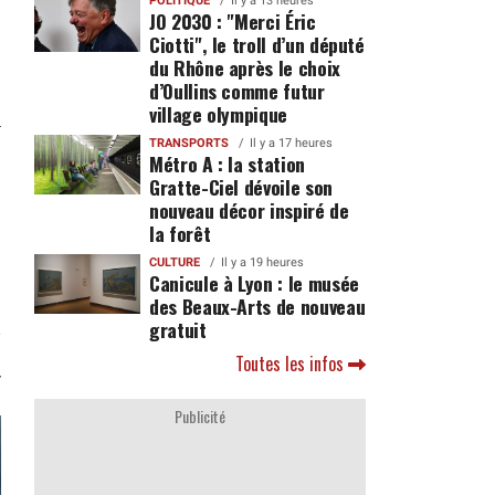
POLITIQUE
Il y a 13 heures
JO 2030 : "Merci Éric
Ciotti", le troll d’un député
du Rhône après le choix
d’Oullins comme futur
village olympique
TRANSPORTS
Il y a 17 heures
Métro A : la station
Gratte-Ciel dévoile son
nouveau décor inspiré de
la forêt
CULTURE
Il y a 19 heures
Canicule à Lyon : le musée
des Beaux-Arts de nouveau
gratuit
Toutes les infos
Publicité