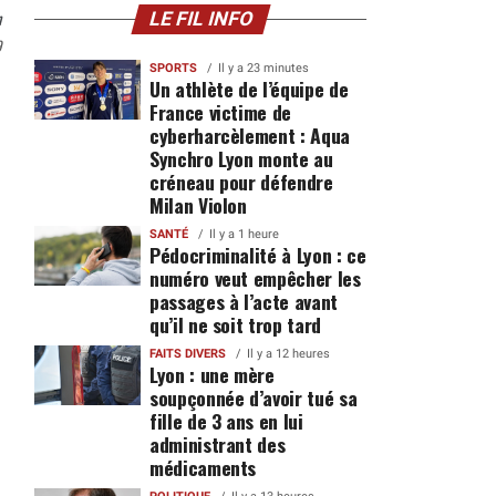
n
LE FIL INFO
9
SPORTS
Il y a 23 minutes
Un athlète de l’équipe de
France victime de
cyberharcèlement : Aqua
Synchro Lyon monte au
créneau pour défendre
Milan Violon
SANTÉ
Il y a 1 heure
Pédocriminalité à Lyon : ce
numéro veut empêcher les
passages à l’acte avant
qu’il ne soit trop tard
FAITS DIVERS
Il y a 12 heures
Lyon : une mère
soupçonnée d’avoir tué sa
fille de 3 ans en lui
administrant des
médicaments