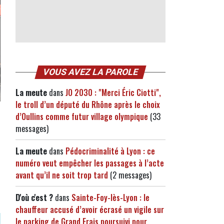
VOUS AVEZ LA PAROLE
La meute
dans
JO 2030 : "Merci Éric Ciotti",
le troll d’un député du Rhône après le choix
d’Oullins comme futur village olympique
(33
messages)
La meute
dans
Pédocriminalité à Lyon : ce
numéro veut empêcher les passages à l’acte
avant qu’il ne soit trop tard
(2 messages)
D'où c'est ?
dans
Sainte-Foy-lès-Lyon : le
chauffeur accusé d’avoir écrasé un vigile sur
le parking de Grand Frais poursuivi pour