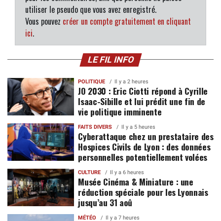
utiliser le pseudo que vous avez enregistré.
Vous pouvez
créer un compte gratuitement en cliquant
ici
.
LE FIL INFO
POLITIQUE
Il y a 2 heures
JO 2030 : Eric Ciotti répond à Cyrille
Isaac-Sibille et lui prédit une fin de
vie politique imminente
FAITS DIVERS
Il y a 5 heures
Cyberattaque chez un prestataire des
Hospices Civils de Lyon : des données
personnelles potentiellement volées
CULTURE
Il y a 6 heures
Musée Cinéma & Miniature : une
réduction spéciale pour les Lyonnais
jusqu’au 31 aoû
MÉTÉO
Il y a 7 heures