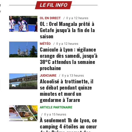
n
LE FIL INFO
7
OL EN DIRECT
Il y a 12 heures
OL : Orel Mangala prêté à
Getafe jusqu’à la fin de la
saison
MÉTÉO
Il y a 12 heures
Canicule à Lyon : vigilance
orange dès samedi, jusqu’à
38°C attendus la semaine
prochaine
JUDICIAIRE
Il y a 13 heures
Alcoolisé à trottinette, il
se débat pendant quinze
minutes et mord un
gendarme à Tarare
ARTICLE PARTENAIRE
Il y a 15 heures
À seulement 1h de Lyon, ce
camping 4 étoiles au cœur