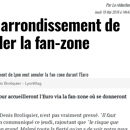
Par
La rédactio
Jeudi 19 Mai 2016 à 14h4
 arrondissement de
er la fan-zone
is Broliquier - LyonMag
cour accueilleront l'Euro via la fan-zone où se donneront
enis Broliquier, n'est pas vraiment pressé.
"Il faut
un communiqué ce jeudi, rajoutant que
"le risque que
p grand. Malgré toute la fierté qu'on a de voir notre pays