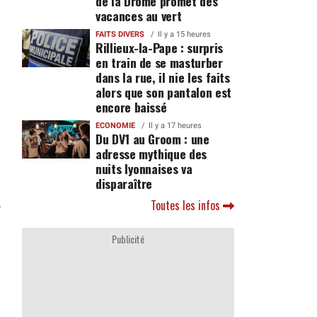
de la Drôme promet des
vacances au vert
FAITS DIVERS
Il y a 15 heures
Rillieux-la-Pape : surpris
en train de se masturber
dans la rue, il nie les faits
alors que son pantalon est
encore baissé
ECONOMIE
Il y a 17 heures
Du DV1 au Groom : une
adresse mythique des
nuits lyonnaises va
disparaître
Toutes les infos
Publicité