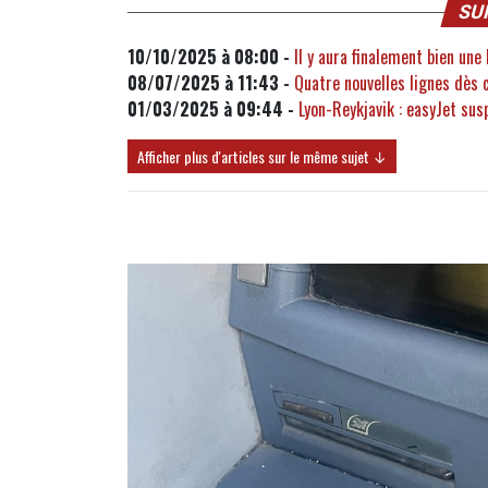
SU
10/10/2025 à 08:00 -
Il y aura finalement bien une
08/07/2025 à 11:43 -
Quatre nouvelles lignes dès 
01/03/2025 à 09:44 -
Lyon-Reykjavik : easyJet su
Afficher plus d'articles sur le même sujet ↓