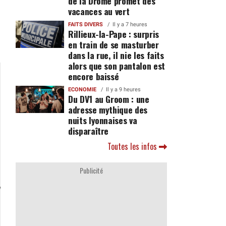
de la Drôme promet des
vacances au vert
FAITS DIVERS
Il y a 7 heures
Rillieux-la-Pape : surpris
en train de se masturber
dans la rue, il nie les faits
alors que son pantalon est
encore baissé
ECONOMIE
Il y a 9 heures
Du DV1 au Groom : une
adresse mythique des
nuits lyonnaises va
disparaître
Toutes les infos
Publicité