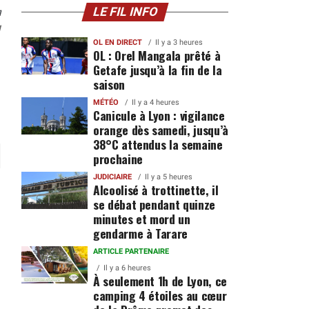
n
LE FIL INFO
1
OL EN DIRECT
Il y a 3 heures
OL : Orel Mangala prêté à
Getafe jusqu’à la fin de la
saison
MÉTÉO
Il y a 4 heures
Canicule à Lyon : vigilance
orange dès samedi, jusqu’à
38°C attendus la semaine
prochaine
JUDICIAIRE
Il y a 5 heures
Alcoolisé à trottinette, il
se débat pendant quinze
minutes et mord un
gendarme à Tarare
ARTICLE PARTENAIRE
Il y a 6 heures
À seulement 1h de Lyon, ce
camping 4 étoiles au cœur