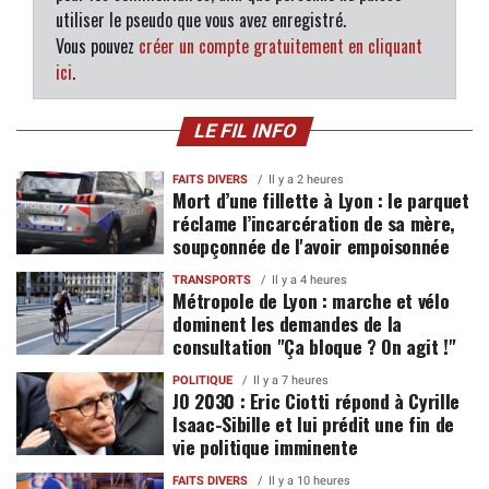
utiliser le pseudo que vous avez enregistré.
Vous pouvez
créer un compte gratuitement en cliquant
ici
.
LE FIL INFO
FAITS DIVERS
Il y a 2 heures
Mort d’une fillette à Lyon : le parquet
réclame l’incarcération de sa mère,
soupçonnée de l'avoir empoisonnée
TRANSPORTS
Il y a 4 heures
Métropole de Lyon : marche et vélo
dominent les demandes de la
consultation "Ça bloque ? On agit !"
POLITIQUE
Il y a 7 heures
JO 2030 : Eric Ciotti répond à Cyrille
Isaac-Sibille et lui prédit une fin de
vie politique imminente
FAITS DIVERS
Il y a 10 heures