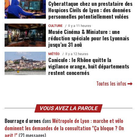
Cyberattaque chez un prestataire des
Hospices Civils de Lyon : des données
personnelles potentiellement volées
CULTURE
Il y a 11 heures
Musée Cinéma & Miniature : une
réduction spéciale pour les Lyonnais
jusqu’au 31 aoû
MÉTÉO
Il y a 12 heures
Canicule : le Rhône quitte la
vigilance orange, huit départements
restent concernés
Toutes les infos
VOUS AVEZ LA PAROLE
Bourrage d urnes
dans
Métropole de Lyon : marche et vélo
dominent les demandes de la consultation "Ça bloque ? On
agit !"
(21 messages)