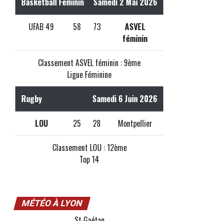
Basketball Féminin
Samedi 2 Mai 2026
UFAB 49
58
73
ASVEL
féminin
Classement ASVEL féminin : 9ème
Ligue Féminine
Rugby
Samedi 6 Juin 2026
LOU
25
28
Montpellier
Classement LOU : 12ème
Top 14
MÉTÉO À LYON
St Gaétan