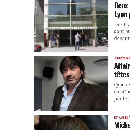
Deux 
Lyon 
Des tr
sont a
devant
JUDICIAIR
Affai
têtes
Quatre 
cocaïn
par le 
ET AUSSI 
Miche