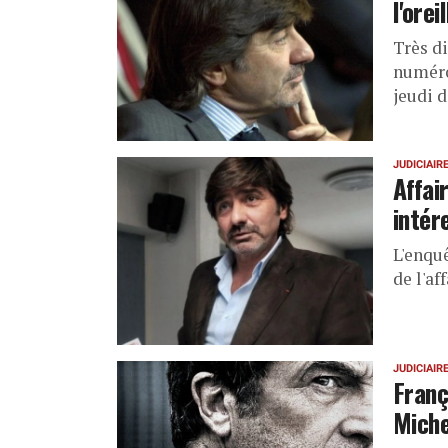
l'orei
Très di
numéro 
jeudi 
JUDICIAIR
Affai
intér
L'enqu
de l'af
JUDICIAIR
Franç
Miche