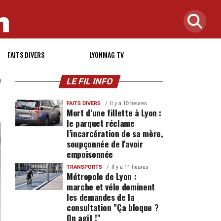
FAITS DIVERS
LYONMAG TV
LE FIL INFO
0
FAITS DIVERS
Il y a 10 heures
Mort d’une fillette à Lyon :
le parquet réclame
l’incarcération de sa mère,
soupçonnée de l'avoir
empoisonnée
TRANSPORTS
Il y a 11 heures
Métropole de Lyon :
marche et vélo dominent
les demandes de la
consultation "Ça bloque ?
On agit !"