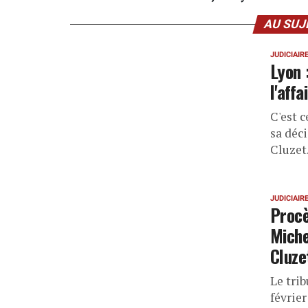
AU SUJ
JUDICIAIR
Lyon 
l'aff
C'est c
sa déc
Cluzet
JUDICIAIR
Procè
Miche
Cluze
Le trib
février