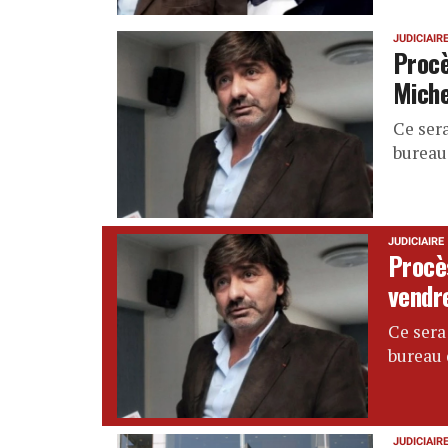
JUDICIAIR
Procè
Miche
Ce ser
bureau
JUDICIAIRE
Procè
vendr
Ce sera
bureau 
JUDICIAIR