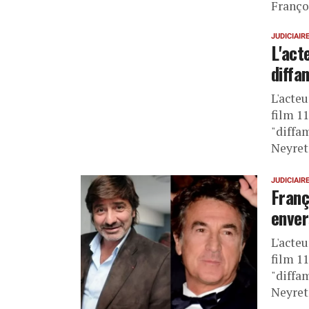
Franço
JUDICIAIR
L'act
diffa
L'acteu
film 11
"diffam
Neyret
JUDICIAIR
Franç
enver
L'acteu
film 11
"diffam
Neyret