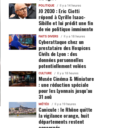
POLITIQUE
Il y a 14 heures
JO 2030 : Eric Ciotti
répond à Cyrille Isaac-
Sibille et lui prédit une fin
de vie politique imminente
FAITS DIVERS
Il y a 18 heures
Cyberattaque chez un
prestataire des Hospices
Civils de Lyon : des
données personnelles
potentiellement volées
CULTURE
Il y a 18 heures
Musée Cinéma & Miniature
: une réduction spéciale
pour les Lyonnais jusqu’au
31 aoû
MÉTÉO
Il y a 19 heures
Canicule : le Rhône quitte
la vigilance orange, huit
départements restent
concernés