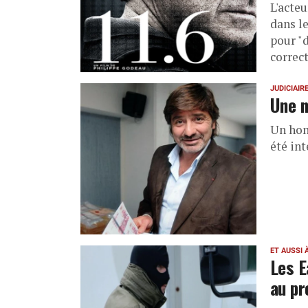
L'acteu
dans le
pour "
correc
JUDICIAIR
Une n
Un hom
été int
ET AUSSI 
Les E
au pr