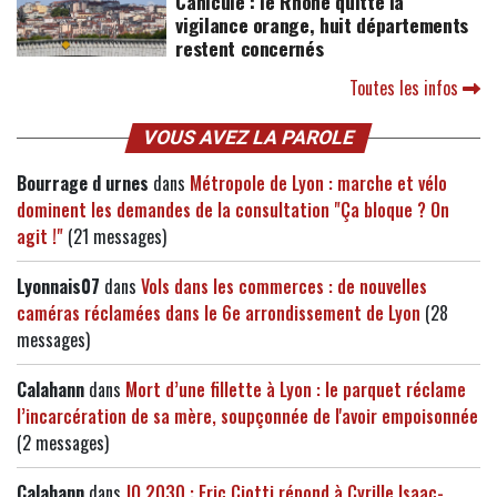
Canicule : le Rhône quitte la
vigilance orange, huit départements
restent concernés
Toutes les infos
VOUS AVEZ LA PAROLE
Bourrage d urnes
dans
Métropole de Lyon : marche et vélo
dominent les demandes de la consultation "Ça bloque ? On
agit !"
(21 messages)
Lyonnais07
dans
Vols dans les commerces : de nouvelles
caméras réclamées dans le 6e arrondissement de Lyon
(28
messages)
Calahann
dans
Mort d’une fillette à Lyon : le parquet réclame
l’incarcération de sa mère, soupçonnée de l'avoir empoisonnée
(2 messages)
Calahann
dans
JO 2030 : Eric Ciotti répond à Cyrille Isaac-