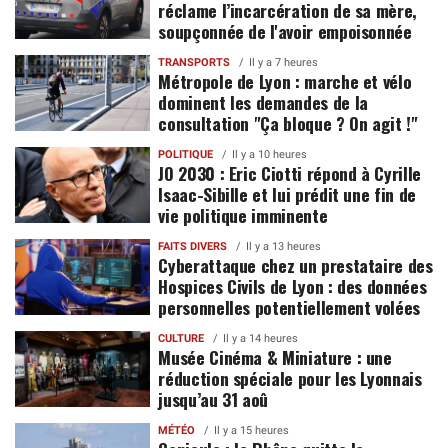
réclame l’incarcération de sa mère,
soupçonnée de l'avoir empoisonnée
TRANSPORTS
Il y a 7 heures
Métropole de Lyon : marche et vélo
dominent les demandes de la
consultation "Ça bloque ? On agit !"
POLITIQUE
Il y a 10 heures
JO 2030 : Eric Ciotti répond à Cyrille
Isaac-Sibille et lui prédit une fin de
vie politique imminente
FAITS DIVERS
Il y a 13 heures
Cyberattaque chez un prestataire des
Hospices Civils de Lyon : des données
personnelles potentiellement volées
CULTURE
Il y a 14 heures
Musée Cinéma & Miniature : une
réduction spéciale pour les Lyonnais
jusqu’au 31 aoû
MÉTÉO
Il y a 15 heures