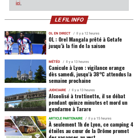
ici
.
LE FIL INFO
OL EN DIRECT
Il y a 12 heures
OL : Orel Mangala prêté à Getafe
jusqu’à la fin de la saison
MÉTÉO
Il y a 13 heures
Canicule à Lyon : vigilance orange
dès samedi, jusqu’à 38°C attendus la
semaine prochaine
JUDICIAIRE
Il y a 13 heures
Alcoolisé à trottinette, il se débat
pendant quinze minutes et mord un
gendarme à Tarare
ARTICLE PARTENAIRE
Il y a 15 heures
À seulement 1h de Lyon, ce camping 4
étoiles au cœur de la Drôme promet
des vacances au vert