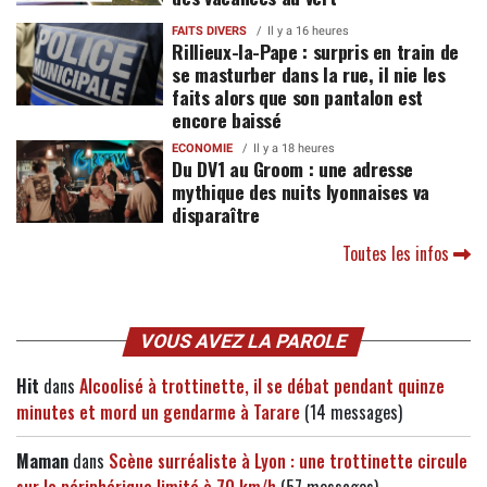
FAITS DIVERS
Il y a 16 heures
Rillieux-la-Pape : surpris en train de
se masturber dans la rue, il nie les
faits alors que son pantalon est
encore baissé
ECONOMIE
Il y a 18 heures
Du DV1 au Groom : une adresse
mythique des nuits lyonnaises va
disparaître
Toutes les infos
VOUS AVEZ LA PAROLE
Hit
dans
Alcoolisé à trottinette, il se débat pendant quinze
minutes et mord un gendarme à Tarare
(14 messages)
Maman
dans
Scène surréaliste à Lyon : une trottinette circule
sur le périphérique limité à 70 km/h
(57 messages)