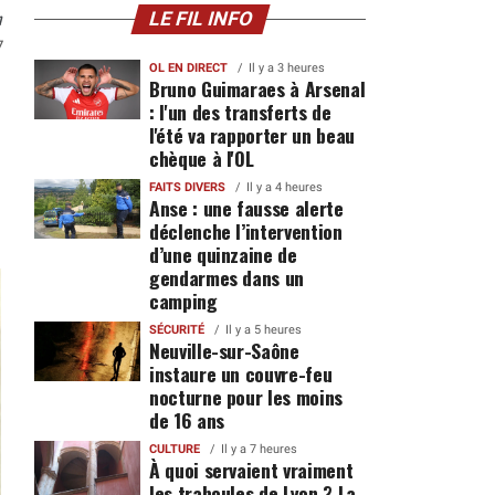
n
LE FIL INFO
7
OL EN DIRECT
Il y a 3 heures
Bruno Guimaraes à Arsenal
: l'un des transferts de
l'été va rapporter un beau
chèque à l'OL
FAITS DIVERS
Il y a 4 heures
Anse : une fausse alerte
déclenche l’intervention
d’une quinzaine de
gendarmes dans un
camping
SÉCURITÉ
Il y a 5 heures
Neuville-sur-Saône
instaure un couvre-feu
nocturne pour les moins
de 16 ans
CULTURE
Il y a 7 heures
À quoi servaient vraiment
les traboules de Lyon ? La