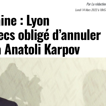
Par
La rédactio
Lundi 14 Mars 2022 à 18h5
ine : Lyon
cs obligé d’annuler
à Anatoli Karpov