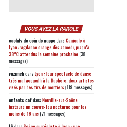
VOUS AVEZ LA PAROLE
cacluls de coin de nappe
dans
Canicule à
Lyon : vigilance orange dès samedi, jusqu’à
38°C attendus la semaine prochaine
(38
messages)
vazimeli
dans
Lyon : leur spectacle de danse
très mal accueilli à la Duchère, deux artistes
visés par des tirs de mortiers
(119 messages)
enfants caf
dans
Neuville-sur-Saône
instaure un couvre-feu nocturne pour les
moins de 16 ans
(21 messages)
J6
dans
Scène surréaliste à Lyon : une