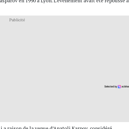
Kasparov en 1990 à Lyon. L’évènement avait été repoussé à
Publicité
i a raison de la venue d’Anatoli Karpov, considéré