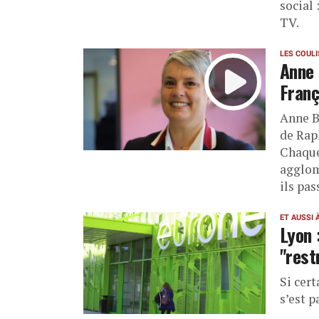
social 
TV.
LES COUL
Anne 
Franç
Anne B
de Rap
Chaque 
agglomé
ils pas
ET AUSSI 
Lyon 
"rest
Si cer
s’est 