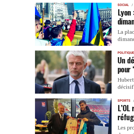
SOCIAL
Lyon 
dima
La plac
dimanc
POLITIQUE
Un dé
pour 
Hubert 
décisi
SPORTS
L’OL 
réfug
Les pr