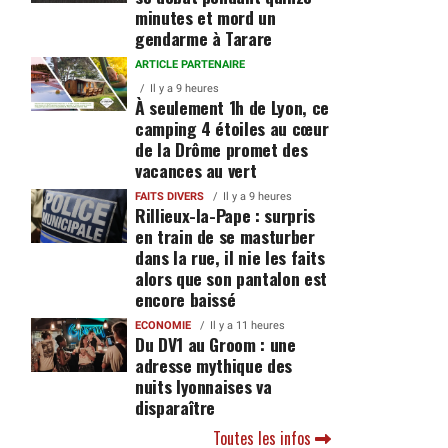
minutes et mord un
gendarme à Tarare
ARTICLE PARTENAIRE
Il y a 9 heures
À seulement 1h de Lyon, ce
camping 4 étoiles au cœur
de la Drôme promet des
vacances au vert
FAITS DIVERS
Il y a 9 heures
Rillieux-la-Pape : surpris
en train de se masturber
dans la rue, il nie les faits
alors que son pantalon est
encore baissé
ECONOMIE
Il y a 11 heures
Du DV1 au Groom : une
adresse mythique des
nuits lyonnaises va
disparaître
Toutes les infos