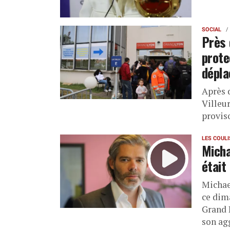
SOCIAL
Près 
prote
dépla
Après d
Villeur
proviso
LES COUL
Micha
était
Michael
ce dim
Grand L
son agg