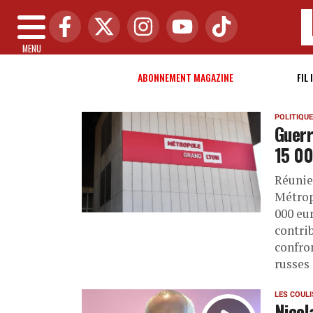
MENU
ABONNEMENT MAGAZINE
FIL 
POLITIQUE
Guerr
15 00
Réunie
Métrop
000 eu
contrib
confro
russes 
LES COUL
Nicol