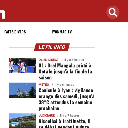
FAITS DIVERS
LYONMAG TV
LE FIL INFO
OL EN DIRECT
Il y a 6 heures
OL : Orel Mangala prêté à
Getafe jusqu’à la fin de la
saison
MÉTÉO
Il y a 6 heures
Canicule à Lyon : vigilance
orange dès samedi, jusqu’à
38°C attendus la semaine
prochaine
JUDICIAIRE
Il y a 7 heures
Alcoolisé à trottinette, il
se débat pendant quinze