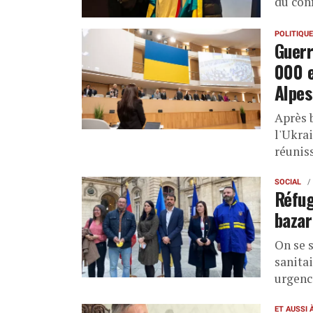
du conf
POLITIQUE
Guerr
000 e
Alpes
Après 
l'Ukra
réunis
SOCIAL
Réfug
bazar
On se s
sanitai
urgenc
ET AUSSI 