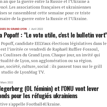
n an que la guerre entre la Russie et l’Ukraine a
cé. Les associations françaises et ukrainiennes
ises se rassemblent cette semaine pour ce triste
saire de la guerre entre la Russie et l’Ukraine.
ISSES DU GRAND LYON
Avril 2022
 Popoff : "Le vote utile, c'est le bulletin vert
 Popoff, candidate EELVaux élections législatives dans le
est l’invitée ce vendredi de Raphaël Ruffier-Fossoul,
es Coulisses du Grand Lyon. Chaque jour, un invité qui
actualité de Lyon, son agglomération ou sa région.
ue, société, culture, social : ils passent tous sur le grill
e studio de LyonMag TV.
Mars 2022
egerberg (OL féminin) et l'ONU vont lever
onds pour les réfugiés ukrainiens
ative s'appelle Football4Ukraine.