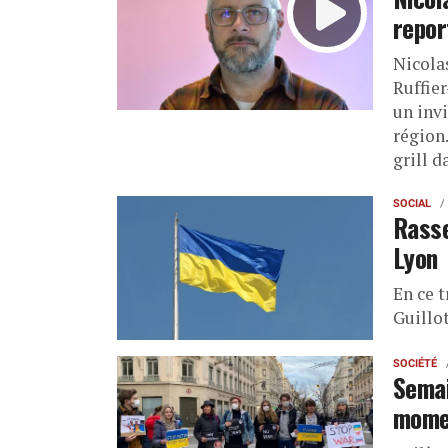
repor
Nicolas
Ruffie
un invi
région.
grill 
SOCIAL
Rasse
Lyon
En ce t
Guillo
SOCIÉTÉ
Semai
momen