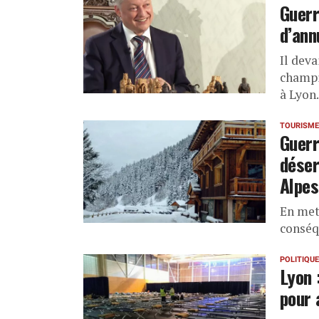
Guerr
d’ann
Il deva
champi
à Lyon.
TOURISME
Guerr
déser
Alpes
En mett
conséq
POLITIQUE
Lyon 
pour 