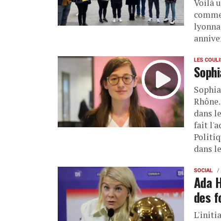
Voilà u
commen
lyonna
anniver
LES COUL
Sophia
Sophia
Rhône. 
dans l
fait l'
Politiq
dans l
SOCIAL
Ada H
des f
L'initi