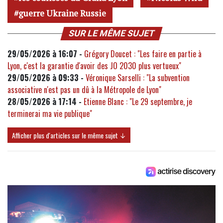
guerre Ukraine Russie
SUR LE MÊME SUJET
29/05/2026 à 16:07 -
Grégory Doucet : "Les faire en partie à
Lyon, c'est la garantie d'avoir des JO 2030 plus vertueux"
29/05/2026 à 09:33 -
Véronique Sarselli : "La subvention
associative n'est pas un dû à la Métropole de Lyon"
28/05/2026 à 17:14 -
Etienne Blanc : "Le 29 septembre, je
terminerai ma vie publique"
Afficher plus d'articles sur le même sujet ↓