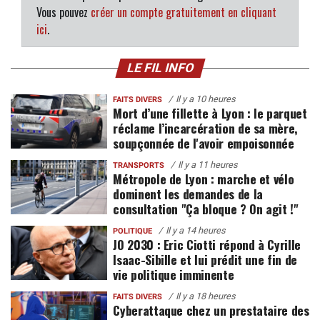
Vous pouvez
créer un compte gratuitement en cliquant
ici
.
LE FIL INFO
Il y a 10 heures
FAITS DIVERS
Mort d’une fillette à Lyon : le parquet
réclame l’incarcération de sa mère,
soupçonnée de l'avoir empoisonnée
Il y a 11 heures
TRANSPORTS
Métropole de Lyon : marche et vélo
dominent les demandes de la
consultation "Ça bloque ? On agit !"
Il y a 14 heures
POLITIQUE
JO 2030 : Eric Ciotti répond à Cyrille
Isaac-Sibille et lui prédit une fin de
vie politique imminente
Il y a 18 heures
FAITS DIVERS
Cyberattaque chez un prestataire des