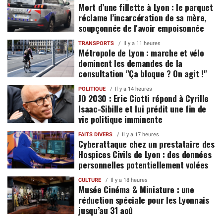
Mort d’une fillette à Lyon : le parquet
réclame l’incarcération de sa mère,
soupçonnée de l'avoir empoisonnée
TRANSPORTS
Il y a 11 heures
Métropole de Lyon : marche et vélo
dominent les demandes de la
consultation "Ça bloque ? On agit !"
POLITIQUE
Il y a 14 heures
JO 2030 : Eric Ciotti répond à Cyrille
Isaac-Sibille et lui prédit une fin de
vie politique imminente
FAITS DIVERS
Il y a 17 heures
Cyberattaque chez un prestataire des
Hospices Civils de Lyon : des données
personnelles potentiellement volées
CULTURE
Il y a 18 heures
Musée Cinéma & Miniature : une
réduction spéciale pour les Lyonnais
jusqu’au 31 aoû