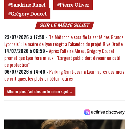
Sandrine Runel
Pierre Oliver
Grégory Doucet
SUR LE MÊME SUJET
23/07/2026 à 17:59 -
"La Métropole sacrifie la santé des Grands
Lyonnais" : le maire de Lyon réagit à l'abandon du projet Rive Droite
14/07/2026 à 06:59 -
Après l'affaire Abreu, Grégory Doucet
promet que Lyon fera mieux : "L'argent public doit devenir un outil
de protection"
06/07/2026 à 14:40 -
Parking Saint-Jean à Lyon : après des mois
de critiques, les plots en béton retirés
Afficher plus d'articles sur le même sujet ↓