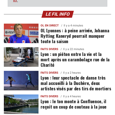
ici
.
LE FIL INFO
OL EN DIRECT
Il y a 4 minutes
OL Lyonnes : à peine arrivée, Johanna
Rytting Kaneryd pourrait manquer
toute la saison
FAITS DIVERS
Il y a 22 minutes
Lyon : un piéton entre la vie et la
mort après un carambolage rue de la
Charité
FAITS DIVERS
Il y a 2 heures
Lyon : leur spectacle de danse très
mal accueilli à la Duchère, deux
artistes visés par des tirs de mortiers
FAITS DIVERS
Il y a 4 heures
Lyon : le ton monte à Confluence, il
reçoit un coup de couteau à la joue