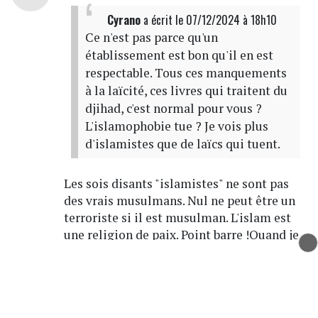
Cyrano
a écrit
le 07/12/2024 à 18h10
Ce n'est pas parce qu'un
établissement est bon qu'il en est
respectable. Tous ces manquements
à la laïcité, ces livres qui traitent du
djihad, c'est normal pour vous ?
L'islamophobie tue ? Je vois plus
d'islamistes que de laïcs qui tuent.
Les sois disants "islamistes" ne sont pas
des vrais musulmans. Nul ne peut être un
terroriste si il est musulman. L'islam est
une religion de paix. Point barre !Quand je
dis que l'islamophobie tue, c'est que de
nombreux musulmans meurent parce ce
qu'ils sont musulmans. De partout.
Répondre
Signaler