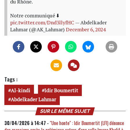
du Rhône.
Notre communiqué ⬇️
pic.twitter.com/Dnd3llyfHC
— Abdelkader
Lahmar (@AK_Lahmar)
December 6, 2024
Tags :
Al-kindi
Idir Boumertit
Abdelkader Lahmar
SUR LE MÊME SUJET
30/04/2026 à 14:47 -
"Une honte" : Idir Boumertit (LFI) dénonce
des pressions après la polémique autour d'une salle Imane Khelif à