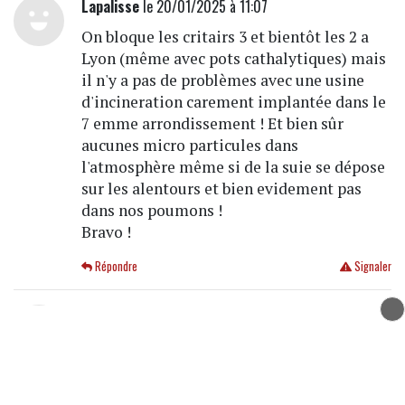
Lapalisse
le 20/01/2025 à 11:07
On bloque les critairs 3 et bientôt les 2 a
Lyon (même avec pots cathalytiques) mais
il n'y a pas de problèmes avec une usine
d'incineration carement implantée dans le
7 emme arrondissement ! Et bien sûr
aucunes micro particules dans
l'atmosphère même si de la suie se dépose
sur les alentours et bien evidement pas
dans nos poumons !
Bravo !
Répondre
Signaler
Enfumé
le 20/01/2025 à 11:06
Comme d'hab ! On nous enfume,au propre
comme au figuré
Répondre
Signaler