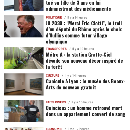
tué sa fille de 3 ans en lui
administrant des médicaments
POLITIQUE
Il y a 9 heures
JO 2030 : "Merci Éric Ciotti", le troll
d’un député du Rhône après le choix
d’Oullins comme futur village
olympique
TRANSPORTS
Il y a 12 heures
Métro A : la station Gratte-Ciel
dévoile son nouveau décor inspiré de
la forêt
CULTURE
Il y a 14 heures
Canicule à Lyon : le musée des Beaux-
Arts de nouveau gratuit
FAITS DIVERS
Il y a 15 heures
Quincieux : un homme retrouvé mort
dans un appartement couvert de sang
ECONOMIE
Il y a 17 heures