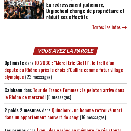
En redressement judiciaire,
Digischool change de propriétaire et
réduit ses effectifs
Toutes les infos
VOUS AVEZ LA PAROLE
Optimiste
dans
JO 2030 : "Merci Éric Ciotti", le troll d’un
député du Rhône après le choix d’Oullins comme futur village
olympique
(23 messages)
Calahann
dans
Tour de France Femmes : le peloton arrive dans
le Rhône ce mercredi
(8 messages)
2 poids 2 mesures
dans
Quincieux : un homme retrouvé mort
dans un appartement couvert de sang
(16 messages)
tes propos
dans
Lyon : des gerbes en mémoire de résistants